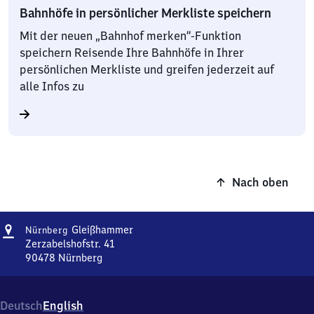
Bahnhöfe in persönlicher Merkliste speichern
Mit der neuen „Bahnhof merken“-Funktion
speichern Reisende Ihre Bahnhöfe in Ihrer
persönlichen Merkliste und greifen jederzeit auf
alle Infos zu
Nach oben
Adresse
Nürnberg-
Gleißhammer
Nürnberg
Gleißhammer
Zerzabelshofstr. 41
90478
Nürnberg
Nürnberg-
Gleißhammer,
Zerzabelshofstr.
Deutsch
English
41,