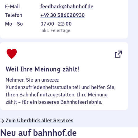
E-Mail
feedback@bahnhof.de
Telefon
+49 30 586020930
Montag
,
Von
Mo
–
So
07:00
–
22:00
bis
inkl. Feiertage
7
inkl. Feiertage
Sonntag
Uhr
bis
22
Uhr
Weil Ihre Meinung zählt!
Nehmen Sie an unserer
Kundenzufriedenheitsstudie teil und helfen Sie,
Ihren Bahnhof mitzugestalten. Ihre Meinung
zählt – für ein besseres Bahnhofserlebnis.
Zum Überblick aller Services
Neu auf bahnhof.de