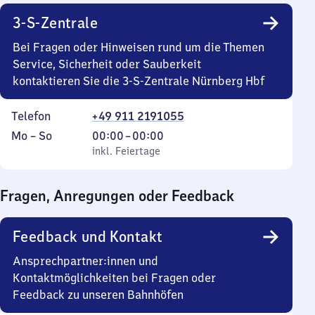
3-S-Zentrale
Bei Fragen oder Hinweisen rund um die Themen
Service, Sicherheit oder Sauberkeit
kontaktieren Sie die 3-S-Zentrale Nürnberg Hbf
Telefon
+49 911 2191055
Montag
,
Von
Mo
–
So
00:00
–
00:00
bis
inkl. Feiertage
0
inkl. Feiertage
Sonntag
Uhr
bis
Fragen, Anregungen oder Feedback
0
Uhr
Feedback und Kontakt
Ansprechpartner:innen und
Kontaktmöglichkeiten bei Fragen oder
Feedback zu unseren Bahnhöfen