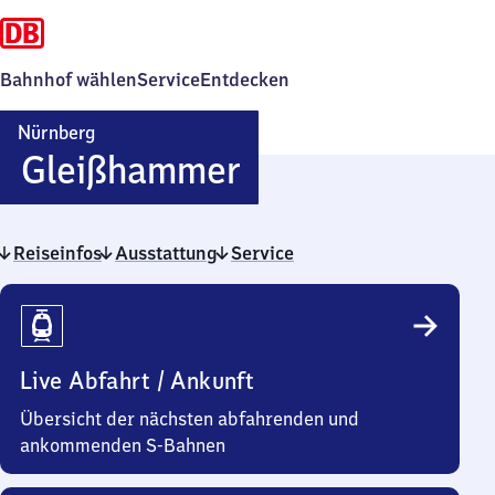
Bahnhof wählen
Service
Entdecken
Nürnberg
Nürnberg-
Gleißhammer
Gleißhammer
Reiseinfos
Ausstattung
Service
Reiseinfos
Live Abfahrt / Ankunft
Übersicht der nächsten abfahrenden und
ankommenden S-Bahnen