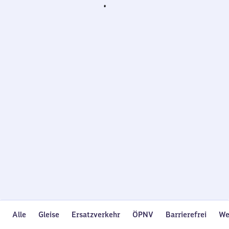
Wird
geladen…
Alle
Gleise
Ersatzverkehr
ÖPNV
Barrierefrei
We