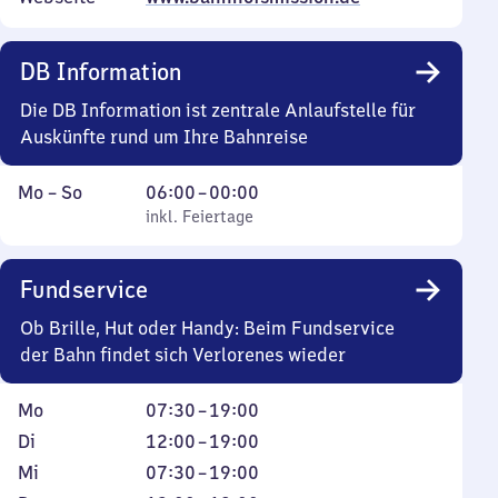
DB Information
Die DB Information ist zentrale Anlaufstelle für
Auskünfte rund um Ihre Bahnreise
Montag
,
Von
Mo
–
So
06:00
–
00:00
bis
inkl. Feiertage
6
inkl. Feiertage
Sonntag
Uhr
bis
Fundservice
0
Uhr
Ob Brille, Hut oder Handy: Beim Fundservice
der Bahn findet sich Verlorenes wieder
Montag
Von
Mo
07:30
–
19:00
7
Dienstag
Von
Di
12:00
–
19:00
Uhr
12
Mittwoch
Von
Mi
07:30
–
19:00
30
Uhr