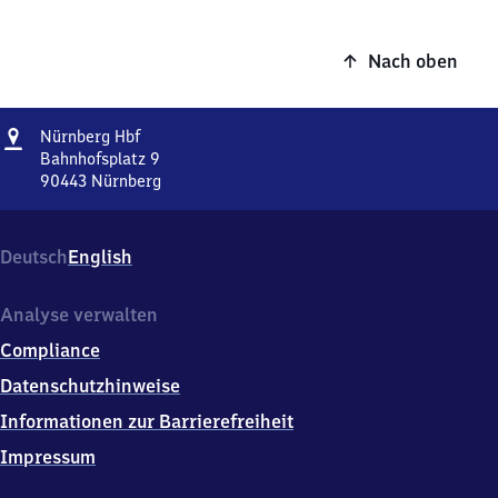
Nach oben
Adresse
Nürnberg
Nürnberg Hbf
Hauptbahnhof
Bahnhofsplatz 9
90443
Nürnberg
Nürnberg
Hauptbahnhof,
Bahnhofsplatz
Deutsch
English
9,
9
0
Analyse verwalten
4
Compliance
4
3
Datenschutzhinweise
Nürnberg
Informationen zur Barrierefreiheit
Impressum