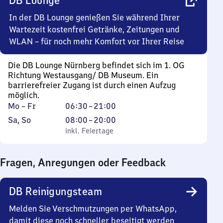
DB Lounge
0
Uhr
In der DB Lounge genießen Sie während Ihrer
Wartezeit kostenfrei Getränke, Zeitungen und
WLAN – für noch mehr Komfort vor Ihrer Reise
Die DB Lounge Nürnberg befindet sich im 1. OG
Richtung Westausgang/ DB Museum. Ein
barrierefreier Zugang ist durch einen Aufzug
möglich.
Montag
Von
Mo
–
Fr
06:30
–
21:00
bis
6
Samstag
,
Von
Sa
,
So
08:00
–
20:00
Freitag
Uhr
und
inkl. Feiertage
8
inkl. Feiertage
30
Sonntag
Uhr
bis
bis
Fragen, Anregungen oder Feedback
21
20
Uhr
Uhr
DB Reinigungsteam
Melden Sie Verschmutzungen per WhatsApp,
damit diese noch schneller beseitigt werden