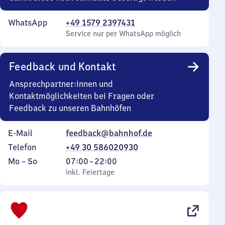
WhatsApp
+49 1579 2397431
Service nur per WhatsApp möglich
Feedback und Kontakt
Ansprechpartner:innen und
Kontaktmöglichkeiten bei Fragen oder
Feedback zu unseren Bahnhöfen
E-Mail
feedback@bahnhof.de
Telefon
+49 30 586020930
Montag
,
Von
Mo
–
So
07:00
–
22:00
bis
inkl. Feiertage
7
inkl. Feiertage
Sonntag
Uhr
bis
22
Uhr