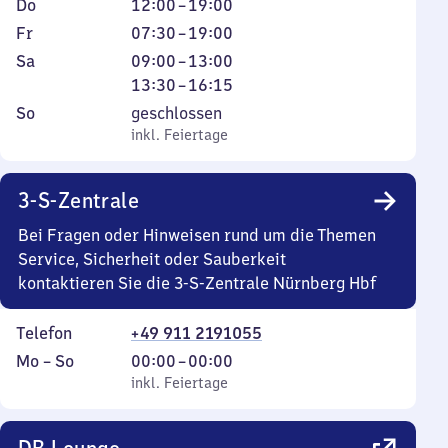
7
Donnerstag
Von
Do
12:00
–
19:00
bis
bis
Uhr
12
Freitag
Von
Fr
07:30
–
19:00
19
19
30
Uhr
7
Samstag
Von
Von
Sa
09:00
–
13:00
Uhr
Uhr
bis
bis
Uhr
9
13
13:30
–
16:15
19
19
30
Uhr
Uhr
Sonntag
,
So
geschlossen
Uhr
Uhr
bis
bis
30
inkl. Feiertage
inkl. Feiertage
19
13
bis
Uhr
Uhr
16
3-S-Zentrale
Uhr
15
Bei Fragen oder Hinweisen rund um die Themen
Service, Sicherheit oder Sauberkeit
kontaktieren Sie die 3-S-Zentrale Nürnberg Hbf
Telefon
+49 911 2191055
Montag
,
Von
Mo
–
So
00:00
–
00:00
bis
inkl. Feiertage
0
inkl. Feiertage
Sonntag
Uhr
bis