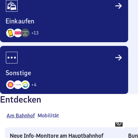
Einkaufen
+
13
16
Angebote
Sonstige
+
4
7
Entdecken
Angebote
Am Bahnhof
Mobilität
Neue Info-Monitore am Hauptbahnhof
Bun