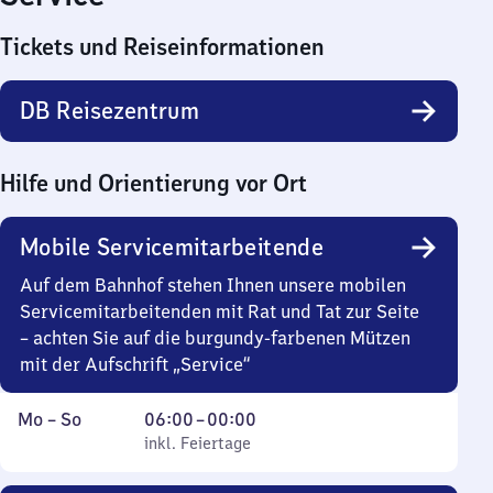
Tickets und Reiseinformationen
DB Reisezentrum
Hilfe und Orientierung vor Ort
Mobile Servicemitarbeitende
Auf dem Bahnhof stehen Ihnen unsere mobilen
Servicemitarbeitenden mit Rat und Tat zur Seite
– achten Sie auf die burgundy-farbenen Mützen
mit der Aufschrift „Service“
Montag
,
Von
Mo
–
So
06:00
–
00:00
bis
inkl. Feiertage
6
inkl. Feiertage
Sonntag
Uhr