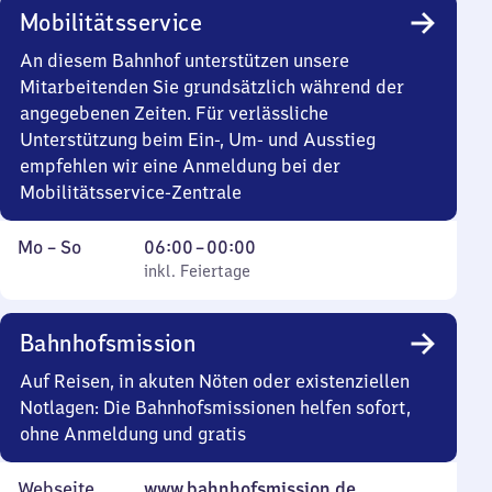
bis
Mobilitätsservice
0
Uhr
An diesem Bahnhof unterstützen unsere
Mitarbeitenden Sie grundsätzlich während der
angegebenen Zeiten. Für verlässliche
Unterstützung beim Ein-, Um- und Ausstieg
empfehlen wir eine Anmeldung bei der
Mobilitätsservice-Zentrale
Montag
,
Von
Mo
–
So
06:00
–
00:00
bis
inkl. Feiertage
6
inkl. Feiertage
Sonntag
Uhr
bis
Bahnhofsmission
0
Uhr
Auf Reisen, in akuten Nöten oder existenziellen
Notlagen: Die Bahnhofsmissionen helfen sofort,
ohne Anmeldung und gratis
Webseite
www.bahnhofsmission.de