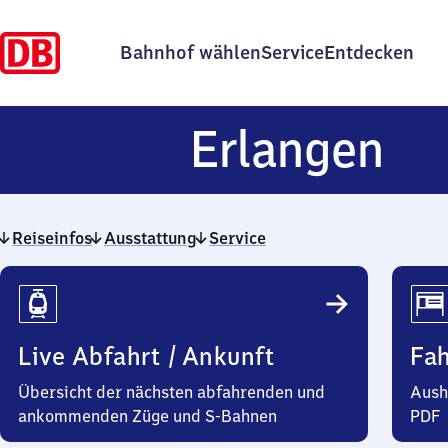
Bahnhof wählen
Service
Entdecken
Er
Erlangen
Reiseinfos
Ausstattung
Service
Reiseinfos
Live Abfahrt / Ankunft
Fa
Übersicht der nächsten abfahrenden und
Aush
ankommenden Züge und S-Bahnen
PDF