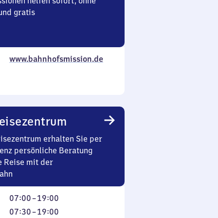
sionen helfen sofort, ohne
nd gratis
www.bahnhofsmission.de
eisezentrum
isezentrum erhalten Sie per
enz persönliche Beratung
 Reise mit der
Bahn
Von
07:00
–
19:00
7
Von
07:30
–
19:00