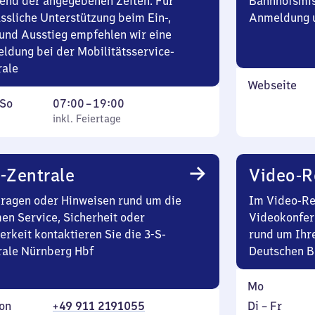
end der angegebenen Zeiten. Für
Bahnhofsmis
ssliche Unterstützung beim Ein-,
Anmeldung u
und Ausstieg empfehlen wir eine
ldung bei der Mobilitätsservice-
rale
Webseite
ag
,
Von
So
07:00
–
19:00
inkl. Feiertage
7
inkl. Feiertage
tag
Uhr
bis
19
-Zentrale
Video-R
Uhr
Fragen oder Hinweisen rund um die
Im Video-Re
en Service, Sicherheit oder
Videokonfer
erkeit kontaktieren Sie die 3-S-
rund um Ihre
rale Nürnberg Hbf
Deutschen 
Montag
Mo
Dienstag
on
+49 911 2191055
Di
–
Fr