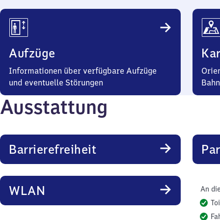
Aufzüge
Kar
Informationen über verfügbare Aufzüge
Orie
und eventuelle Störungen
Bahn
Ausstattung
Barrierefreiheit
Pa
WLAN
An di
To
Fa