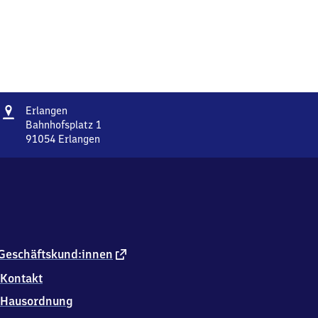
Adresse
Erlangen
Erlangen
Bahnhofsplatz 1
91054
Erlangen
Erlangen,
Bahnhofsplatz
1,
9
1
0
5
4
externer
Geschäftskund:innen
Erlangen
Link
Kontakt
Hausordnung