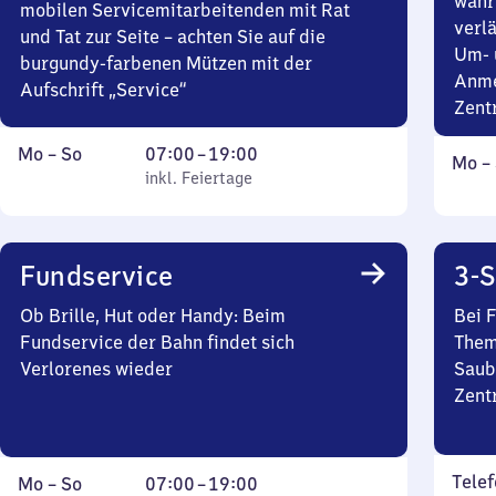
währ
mobilen Servicemitarbeitenden mit Rat
verlä
und Tat zur Seite – achten Sie auf die
Um- 
burgundy-farbenen Mützen mit der
Anme
Aufschrift „Service“
Zent
Montag
,
Von
Mo
–
So
07:00
–
19:00
Mont
Mo
–
bis
inkl. Feiertage
7
inkl. Feiertage
bis
Sonntag
Uhr
Sonn
bis
19
Fundservice
3-S
Uhr
Ob Brille, Hut oder Handy: Beim
Bei 
Fundservice der Bahn findet sich
Them
Verlorenes wieder
Saub
Zent
Telef
Montag
,
Von
Mo
–
So
07:00
–
19:00