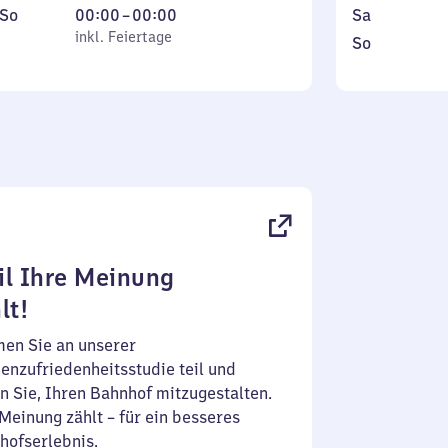
bis
ag
,
Von
Samstag
So
00:00
–
00:00
Sa
Freitag
inkl. Feiertage
0
inkl. Feiertage
Sonntag
,
So
tag
Uhr
inkl. Feie
bis
0
Uhr
l Ihre Meinung
lt!
en Sie an unserer
enzufriedenheitsstudie teil und
n Sie, Ihren Bahnhof mitzugestalten.
Meinung zählt – für ein besseres
hofserlebnis.