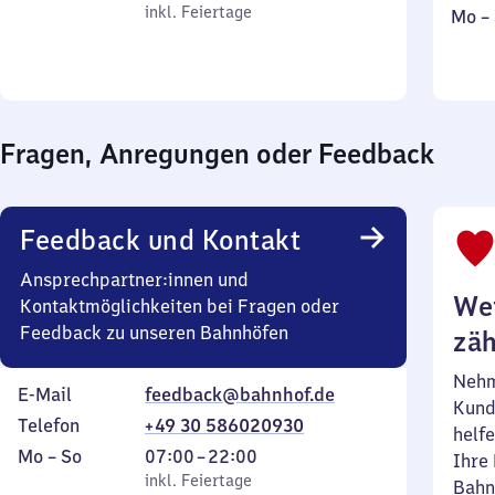
bis
inkl. Feiertage
7
inkl. Feiertage
Mont
Mo
–
Sonntag
Uhr
bis
bis
Sonn
19
Uhr
Fragen, Anregungen oder Feedback
Feedback und Kontakt
Ansprechpartner:innen und
Wei
Kontaktmöglichkeiten bei Fragen oder
Feedback zu unseren Bahnhöfen
zäh
Nehm
E-Mail
feedback@bahnhof.de
Kund
Telefon
+49 30 586020930
helfe
Montag
,
Von
Mo
–
So
07:00
–
22:00
Ihre 
bis
inkl. Feiertage
7
inkl. Feiertage
Bahn