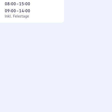
Uhr
7
Von
08:00
–
15:00
bis
Uhr
8
Von
09:00
–
14:00
19
30
Uhr
rtage
9
inkl. Feiertage
Uhr
bis
bis
Uhr
19
15
bis
Uhr
Uhr
14
Uhr