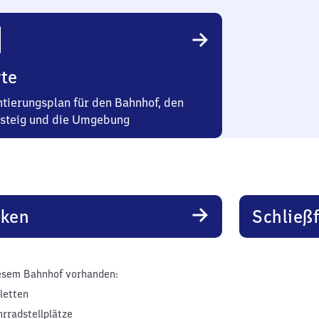
te
ntierungsplan für den Bahnhof, den
steig und die Umgebung
rken
Schließ
esem Bahnhof vorhanden:
iletten
hrradstellplätze