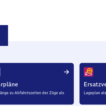
langen
hrpläne
Ersatzv
änge zu Abfahrtszeiten der Züge als
Lageplan al