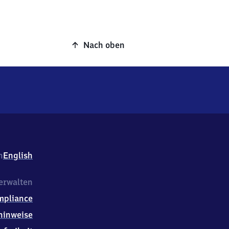
Nach oben
h
English
erwalten
mpliance
hinweise