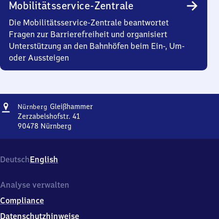
Mobilitätsservice-Zentrale
Die Mobilitätsservice-Zentrale beantwortet
Fragen zur Barrierefreiheit und organisiert
Unterstützung an den Bahnhöfen beim Ein-, Um-
oder Aussteigen
Adresse
Nürnberg-
Gleißhammer
Nürnberg
Gleißhammer
Zerzabelshofstr. 41
90478
Nürnberg
Nürnberg-
Gleißhammer,
Zerzabelshofstr.
Deutsch
English
41,
9
0
Analyse verwalten
4
Compliance
7
8
Datenschutzhinweise