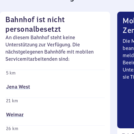
Bahnhof ist nicht
Mob
personalbesetzt
Zen
An diesem Bahnhof steht keine
Die 
Unterstützung zur Verfügung. Die
bean
nächstgelegenen Bahnhöfe mit mobilen
meld
Servicemitarbeitenden sind:
Beei
Unte
5 km
sie 
Jena West
21 km
Weimar
26 km