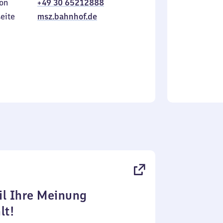
on
+49 30 65212888
bis
inkl.
Sonntag
eite
msz.bahnhof.de
l Ihre Meinung
lt!