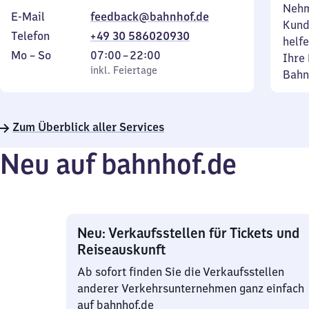
Nehm
E-Mail
feedback@bahnhof.de
Kund
Telefon
+49 30 586020930
helfe
Montag
,
Von
Mo
–
So
07:00
–
22:00
Ihre 
bis
inkl. Feiertage
7
inkl. Feiertage
Bahn
Sonntag
Uhr
bis
22
Zum Überblick aller Services
Uhr
Neu auf bahnhof.de
Neu: Verkaufsstellen für Tickets und
Reiseauskunft
Ab sofort finden Sie die Verkaufsstellen
anderer Verkehrsunternehmen ganz einfach
auf bahnhof.de