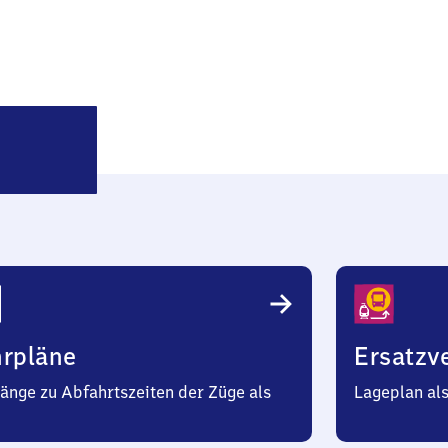
Jena-
Zwätzen
hrpläne
Ersatzv
änge zu Abfahrtszeiten der Züge als
Lageplan al