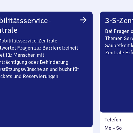
ilitätsservice-
3-S-Zen
trale
Bei Fragen 
Themen Serv
Mobilitätsservice-Zentrale
Sauberkeit k
twortet Fragen zur Barrierefreiheit,
Zentrale Erf
et für Menschen mit
nträchtigung oder Behinderung
rstützungswünsche an und bucht für
Tickets und Reservierungen
Telefon
Montag
,
Mo
–
So