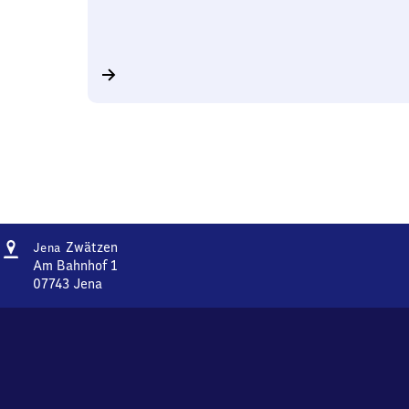
Adresse
Jena-
Zwätzen
Jena
Zwätzen
Am Bahnhof 1
07743
Jena
Jena-
Zwätzen,
Am
Bahnhof
1,
0