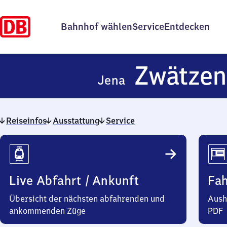
Bahnhof wählen
Service
Entdecken
Zwätzen
Jena
Reiseinfos
Ausstattung
Service
Reiseinfos
Live Abfahrt / Ankunft
Fa
Übersicht der nächsten abfahrenden und
Aush
ankommenden Züge
PDF