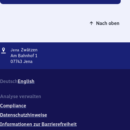
Nach oben
Adresse
Jena-
Zwätzen
Jena
Zwätzen
Am Bahnhof 1
07743
Jena
Jena-
Zwätzen,
Am
Deutsch
English
Bahnhof
1,
0
Analyse verwalten
7
Compliance
7
4
Datenschutzhinweise
3
Informationen zur Barrierefreiheit
Jena