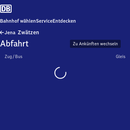
Bahnhof wählen
Service
Entdecken
Jena-
Zwätzen
Jena
Zwätzen
Abfahrt
Zu Ankünften wechseln
Zug / Bus
Gleis
Wird
geladen…