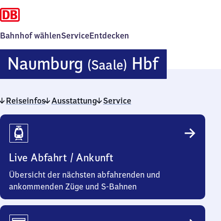
Bahnhof wählen
Service
Entdecken
Naumbu
Naumburg
Hbf
(Saale)
(Saale)
Reiseinfos
Ausstattung
Service
Hauptba
Reiseinfos
Live Abfahrt / Ankunft
Übersicht der nächsten abfahrenden und
ankommenden Züge und S-Bahnen