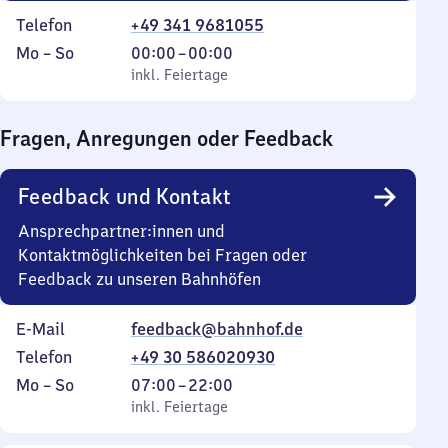
Telefon
+49 341 9681055
Montag
,
Von
Mo
–
So
00:00
–
00:00
bis
inkl. Feiertage
0
inkl. Feiertage
Sonntag
Uhr
bis
Fragen, Anregungen oder Feedback
0
Uhr
Feedback und Kontakt
Ansprechpartner:innen und
Kontaktmöglichkeiten bei Fragen oder
Feedback zu unseren Bahnhöfen
E-Mail
feedback@bahnhof.de
Telefon
+49 30 586020930
Montag
,
Von
Mo
–
So
07:00
–
22:00
bis
inkl. Feiertage
7
inkl. Feiertage
Sonntag
Uhr