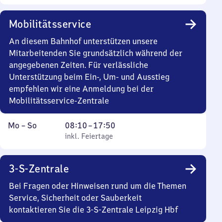
Sonntag
Uhr
10
Mobilitätsservice
bis
18
An diesem Bahnhof unterstützen unsere
Uhr
Mitarbeitenden Sie grundsätzlich während der
angegebenen Zeiten. Für verlässliche
Unterstützung beim Ein-, Um- und Ausstieg
empfehlen wir eine Anmeldung bei der
Mobilitätsservice-Zentrale
Montag
,
Von
Mo
–
So
08:10
–
17:50
bis
inkl. Feiertage
8
inkl. Feiertage
Sonntag
Uhr
10
3-S-Zentrale
bis
17
Bei Fragen oder Hinweisen rund um die Themen
Uhr
Service, Sicherheit oder Sauberkeit
50
kontaktieren Sie die 3-S-Zentrale Leipzig Hbf