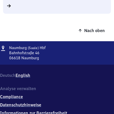
Nach oben
Adresse
Naumburg
Naumburg
Hbf
(Saale)
(Saale)
Bahnhofstraße 46
Hauptbahnhof
06618
Naumburg
Naumburg
(Saale)
Hauptbahnhof,
Deutsch
English
Bahnhofstraße
46,
0
Analyse verwalten
6
Compliance
6
1
Datenschutzhinweise
8
Informationen zur Barrierefreiheit
Naumburg