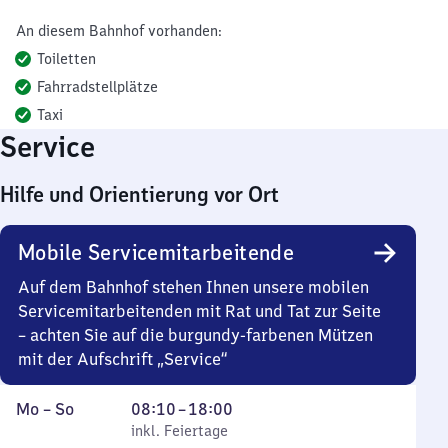
An diesem Bahnhof vorhanden:
Toiletten
Fahrradstellplätze
Taxi
Service
Hilfe und Orientierung vor Ort
Mobile Servicemitarbeitende
Auf dem Bahnhof stehen Ihnen unsere mobilen
Servicemitarbeitenden mit Rat und Tat zur Seite
– achten Sie auf die burgundy-farbenen Mützen
mit der Aufschrift „Service“
Montag
,
Von
Mo
–
So
08:10
–
18:00
bis
inkl. Feiertage
8
inkl. Feiertage