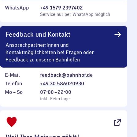
WhatsApp
+49 1579 2397402
Service nur per WhatsApp möglich
Feedback und Kontakt
Ansprechpartner:innen und
Kontaktmöglichkeiten bei Fragen oder
Feedback zu unseren Bahnhöfen
E-Mail
feedback@bahnhof.de
Telefon
+49 30 586020930
Montag
,
Von
Mo
–
So
07:00
–
22:00
bis
inkl. Feiertage
7
inkl. Feiertage
Sonntag
Uhr
bis
22
Uhr