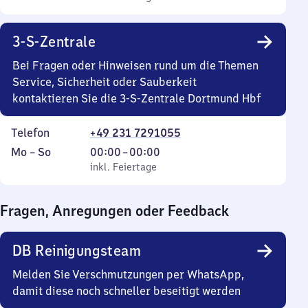
Sonntag
Uhr
bis
3-S-Zentrale
22
Uhr
Bei Fragen oder Hinweisen rund um die Themen
30
Service, Sicherheit oder Sauberkeit
kontaktieren Sie die 3-S-Zentrale Dortmund Hbf
Telefon
+49 231 7291055
Montag
,
Von
Mo
–
So
00:00
–
00:00
bis
inkl. Feiertage
0
inkl. Feiertage
Sonntag
Uhr
bis
Fragen, Anregungen oder Feedback
0
Uhr
DB Reinigungsteam
Melden Sie Verschmutzungen per WhatsApp,
damit diese noch schneller beseitigt werden