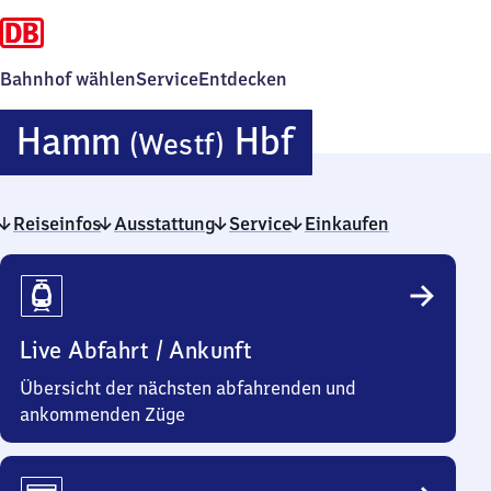
Bahnhof wählen
Service
Entdecken
Hamm
Hamm
Hbf
(Westf)
(Westfalen)
Reiseinfos
Ausstattung
Service
Hauptbahnh
Einkaufen
Reiseinfos
Live Abfahrt / Ankunft
Übersicht der nächsten abfahrenden und
ankommenden Züge