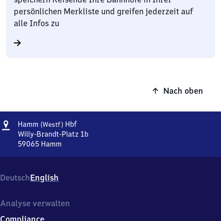
persönlichen Merkliste und greifen jederzeit auf
alle Infos zu
Nach oben
Adresse
Hamm
Hamm
Hbf
(Westf)
(Westfalen)
Willy-Brandt-Platz 1b
Hauptbahnhof
59065
Hamm
Hamm
(Westfalen)
Hauptbahnhof,
Deutsch
English
Willy-
Brandt-
Platz
Analyse verwalten
1b,
Compliance