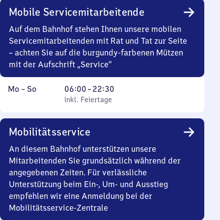
Mobile Servicemitarbeitende
Auf dem Bahnhof stehen Ihnen unsere mobilen
Servicemitarbeitenden mit Rat und Tat zur Seite
– achten Sie auf die burgundy-farbenen Mützen
mit der Aufschrift „Service“
Montag
,
Von
Mo
–
So
06:00
–
22:30
bis
inkl. Feiertage
6
inkl. Feiertage
Sonntag
Uhr
bis
Mobilitätsservice
22
Uhr
An diesem Bahnhof unterstützen unsere
30
Mitarbeitenden Sie grundsätzlich während der
angegebenen Zeiten. Für verlässliche
Unterstützung beim Ein-, Um- und Ausstieg
empfehlen wir eine Anmeldung bei der
Mobilitätsservice-Zentrale