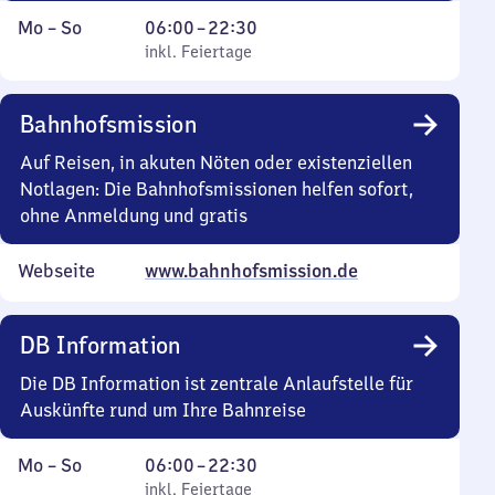
Montag
,
Von
Mo
–
So
06:00
–
22:30
bis
inkl. Feiertage
6
inkl. Feiertage
Sonntag
Uhr
bis
Bahnhofsmission
22
Uhr
Auf Reisen, in akuten Nöten oder existenziellen
30
Notlagen: Die Bahnhofsmissionen helfen sofort,
ohne Anmeldung und gratis
Webseite
www.bahnhofsmission.de
DB Information
Die DB Information ist zentrale Anlaufstelle für
Auskünfte rund um Ihre Bahnreise
Montag
,
Von
Mo
–
So
06:00
–
22:30
bis
inkl. Feiertage
6
inkl. Feiertage