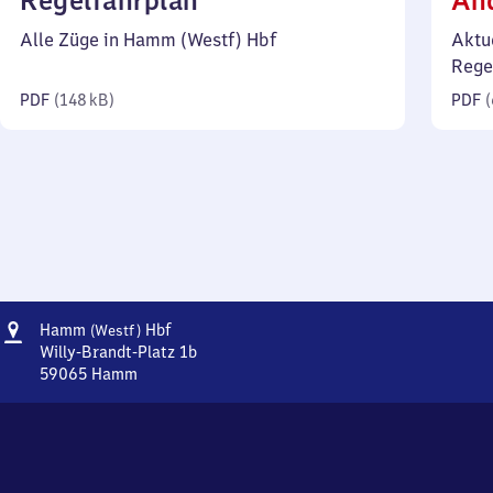
Regelfahrplan
Än
148
Alle Züge in Hamm (Westf) Hbf
Aktu
Kilobyte)
Rege
PDF
(
148 kB
)
PDF
(
Adresse
Hamm
Hamm
Hbf
(Westf)
(Westfalen)
Willy-Brandt-Platz 1b
Hauptbahnhof
59065
Hamm
Hamm
(Westfalen)
Hauptbahnhof,
Willy-
Brandt-