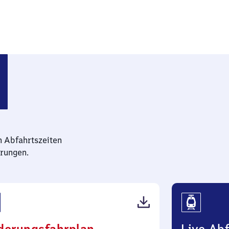
tfalen) Hauptbahnhof
n Abfahrtszeiten
rungen.
(PDF,