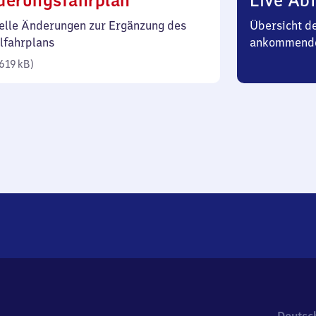
derungsfahrplan
Live Abf
619
elle Änderungen zur Ergänzung des
Übersicht d
Kilobyte)
lfahrplans
ankommend
619 kB
)