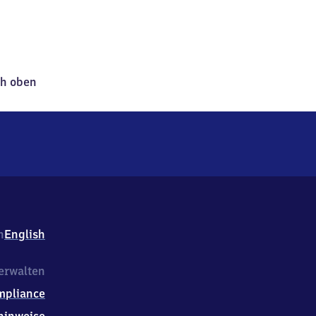
h oben
h
English
erwalten
mpliance