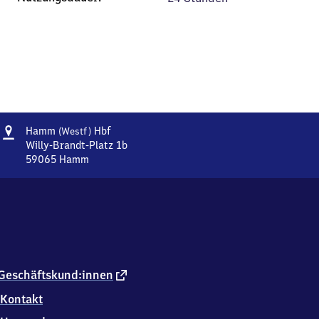
Adresse
Hamm
Hamm
Hbf
(Westf)
(Westfalen)
Willy-Brandt-Platz 1b
Hauptbahnhof
59065
Hamm
Hamm
(Westfalen)
Hauptbahnhof,
Willy-
Brandt-
Platz
1b,
5
externer
Geschäftskund:innen
9
Link
Kontakt
0
6