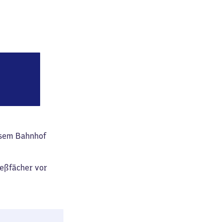
tfalen) Hauptbahnhof
esem Bahnhof
ießfächer vor