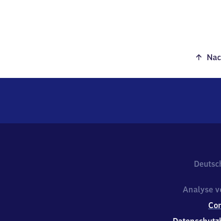
Nac
Deutsc
Analyse v
Co