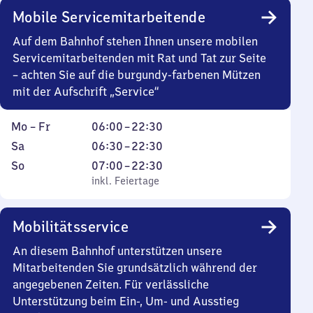
Mobile Servicemitarbeitende
Auf dem Bahnhof stehen Ihnen unsere mobilen
Servicemitarbeitenden mit Rat und Tat zur Seite
– achten Sie auf die burgundy-farbenen Mützen
mit der Aufschrift „Service“
Montag
Von
Mo
–
Fr
06:00
–
22:30
bis
6
Samstag
Von
Sa
06:30
–
22:30
Freitag
Uhr
6
Sonntag
,
Von
So
07:00
–
22:30
bis
Uhr
inkl. Feiertage
7
inkl. Feiertage
22
30
Uhr
Uhr
bis
bis
Mobilitätsservice
30
22
22
Uhr
Uhr
An diesem Bahnhof unterstützen unsere
30
30
Mitarbeitenden Sie grundsätzlich während der
angegebenen Zeiten. Für verlässliche
Unterstützung beim Ein-, Um- und Ausstieg