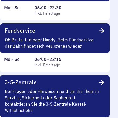
Montag
,
Von
Mo
–
So
06:00
–
22:30
bis
inkl. Feiertage
6
inkl. Feiertage
Sonntag
Uhr
bis
Fundservice
22
Uhr
Ob Brille, Hut oder Handy: Beim Fundservice
30
der Bahn findet sich Verlorenes wieder
Montag
,
Von
Mo
–
So
06:00
–
22:15
bis
inkl. Feiertage
6
inkl. Feiertage
Sonntag
Uhr
bis
3-S-Zentrale
22
Uhr
Bei Fragen oder Hinweisen rund um die Themen
15
Service, Sicherheit oder Sauberkeit
kontaktieren Sie die 3-S-Zentrale Kassel-
Wilhelmshöhe