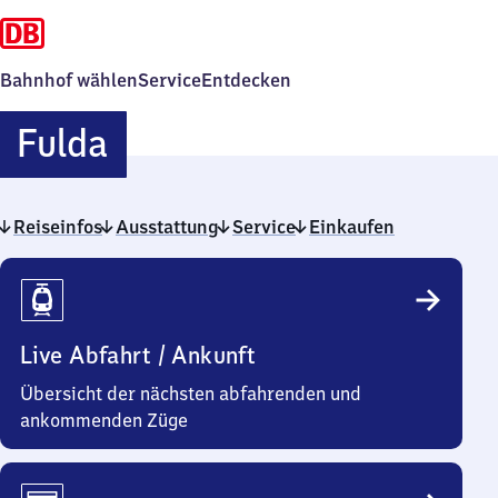
Bahnhof wählen
Service
Entdecken
Fulda
Fulda
Reiseinfos
Ausstattung
Service
Einkaufen
Reiseinfos
Live Abfahrt / Ankunft
Übersicht der nächsten abfahrenden und
ankommenden Züge