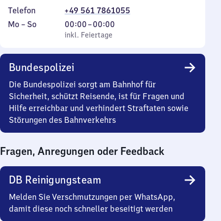
Telefon
+49 561 7861055
Montag
,
Von
Mo
–
So
00:00
–
00:00
bis
inkl. Feiertage
0
inkl. Feiertage
Sonntag
Uhr
bis
Bundespolizei
0
Uhr
Die Bundespolizei sorgt am Bahnhof für
Sicherheit, schützt Reisende, ist für Fragen und
Hilfe erreichbar und verhindert Straftaten sowie
Störungen des Bahnverkehrs
Fragen, Anregungen oder Feedback
DB Reinigungsteam
Melden Sie Verschmutzungen per WhatsApp,
damit diese noch schneller beseitigt werden