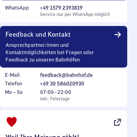
WhatsApp
+49 1579 2393819
Service nur per WhatsApp möglich
Feedback und Kontakt
Ansprechpartner:innen und
Kontaktmöglichkeiten bei Fragen oder
Feedback zu unseren Bahnhöfen
E-Mail
feedback@bahnhof.de
Telefon
+49 30 586020930
Montag
,
Von
Mo
–
So
07:00
–
22:00
bis
inkl. Feiertage
7
inkl. Feiertage
Sonntag
Uhr
bis
22
Uhr