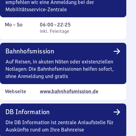
empfehlen wir eine Anmeldung bei der
Mobilitätsservice-Zentrale
Montag
,
Von
Mo
–
So
06:00
–
22:25
bis
inkl. Feiertage
6
inkl. Feiertage
Sonntag
Uhr
bis
Bahnhofsmission
22
Uhr
Auf Reisen, in akuten Nöten oder existenziellen
25
Notlagen: Die Bahnhofsmissionen helfen sofort,
ohne Anmeldung und gratis
Webseite
www.bahnhofsmission.de
DB Information
Die DB Information ist zentrale Anlaufstelle für
Auskünfte rund um Ihre Bahnreise