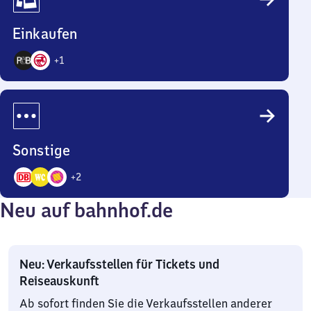
Einkaufen
+
1
3
Angebote
Sonstige
+
2
5
Neu auf bahnhof.de
Angebote
Neu: Verkaufsstellen für Tickets und
Reiseauskunft
Ab sofort finden Sie die Verkaufsstellen anderer