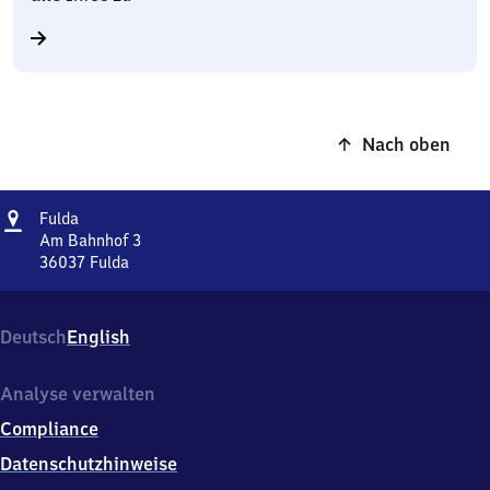
Nach oben
Adresse
Fulda
Fulda
Am Bahnhof 3
36037
Fulda
Fulda,
Am
Bahnhof
Deutsch
English
3,
3
6
Analyse verwalten
0
Compliance
3
7
Datenschutzhinweise
Fulda