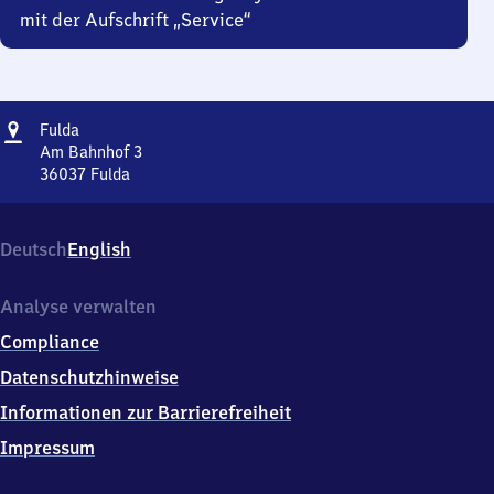
mit der Aufschrift „Service“
Adresse
Fulda
Fulda
Am Bahnhof 3
36037
Fulda
Fulda,
Am
Bahnhof
Deutsch
English
3,
3
6
Analyse verwalten
0
Compliance
3
7
Datenschutzhinweise
Fulda
Informationen zur Barrierefreiheit
Impressum