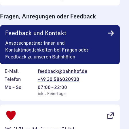
Sonntag
Uhr
bis
Fragen, Anregungen oder Feedback
0
Uhr
Feedback und Kontakt
Ansprechpartner:innen und
Kontaktmöglichkeiten bei Fragen oder
Feedback zu unseren Bahnhöfen
E-Mail
feedback@bahnhof.de
Telefon
+49 30 586020930
Montag
,
Von
Mo
–
So
07:00
–
22:00
bis
inkl. Feiertage
7
inkl. Feiertage
Sonntag
Uhr
bis
22
Uhr