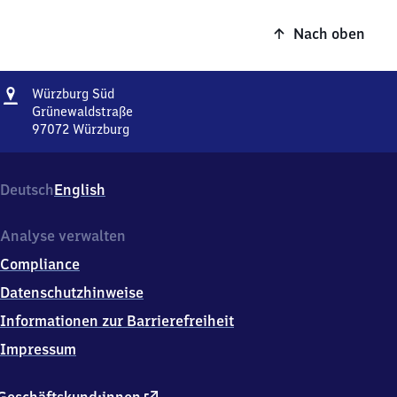
Nach oben
Adresse
Würzburg
Würzburg Süd
Süd
Grünewaldstraße
97072
Würzburg
Würzburg
Süd,
Grünewaldstraße,
Deutsch
English
9
7
0
Analyse verwalten
7
Compliance
2
Würzburg
Datenschutzhinweise
Informationen zur Barrierefreiheit
Impressum
externer