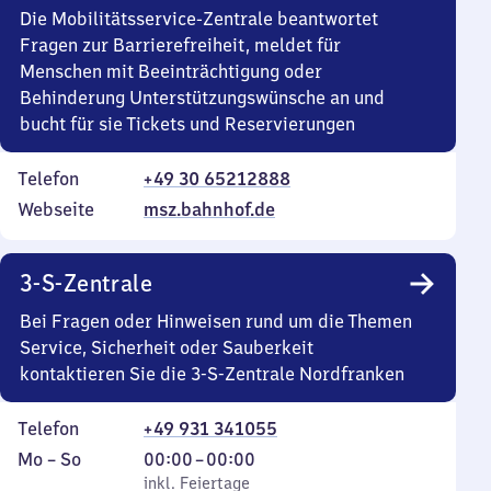
Die Mobilitätsservice-Zentrale beantwortet
Fragen zur Barrierefreiheit, meldet für
Menschen mit Beeinträchtigung oder
Behinderung Unterstützungswünsche an und
bucht für sie Tickets und Reservierungen
Telefon
+49 30 65212888
Webseite
msz.bahnhof.de
3-S-Zentrale
Bei Fragen oder Hinweisen rund um die Themen
Service, Sicherheit oder Sauberkeit
kontaktieren Sie die 3-S-Zentrale Nordfranken
Telefon
+49 931 341055
Montag
,
Von
Mo
–
So
00:00
–
00:00
bis
inkl. Feiertage
0
inkl. Feiertage