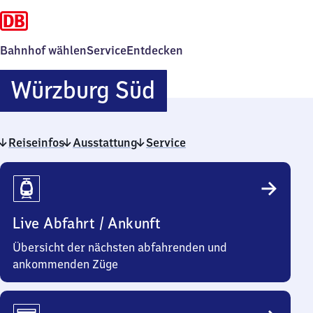
Bahnhof wählen
Service
Entdecken
Würzburg
Würzburg Süd
Süd
Reiseinfos
Ausstattung
Service
Reiseinfos
Live Abfahrt / Ankunft
Übersicht der nächsten abfahrenden und
ankommenden Züge