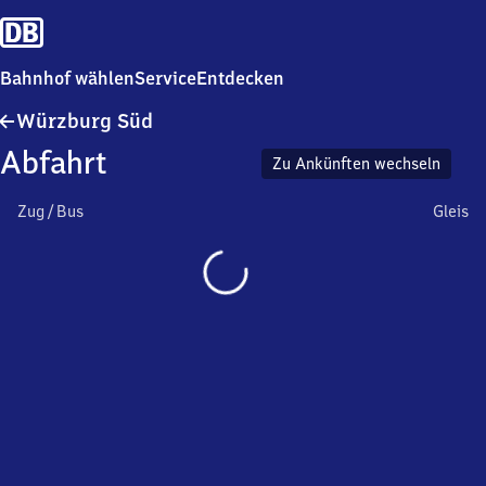
Bahnhof wählen
Service
Entdecken
Würzburg
Würzburg Süd
Süd
Abfahrt
Zu Ankünften wechseln
Zug / Bus
Gleis
Wird
geladen…