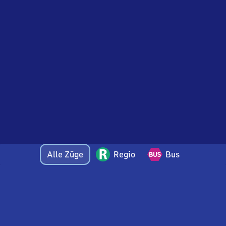
Alle Züge
Regio
Bus
Bei Fragen oder Feedback zu dieser Abfahrtstafel
wenden Sie sich gerne per E-Mail an