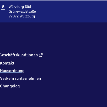
Adresse
Würzburg
Würzburg Süd
Süd
Grünewaldstraße
97072
Würzburg
Würzburg
Süd,
Grünewaldstraße,
9
7
0
7
2
externer
Geschäftskund:innen
Würzburg
Link
Kontakt
Hausordnung
Verkehrsunternehmen
Changelog