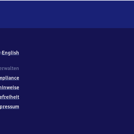
h
English
erwalten
mpliance
hinweise
efreiheit
pressum