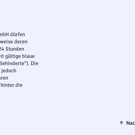
GmbH dürfen
sweise deren
 24 Stunden
it gültige blaue
ehinderte“). Die
 jedoch
hren
hinter die
Nac