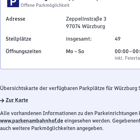
Offene Parkmöglichkeit
Adresse
Zeppelinstraße 3
97074
Würzburg
Zeppelinstraße
Stellplätze
insgesamt
:
49
3,
9
Montag
,
Von
Öffnungszeiten
Mo
–
So
00:00
–
00
7
bis
inkl. Feiertage
0
inkl. Feiert
0
Sonntag
Uhr
7
bis
4
0
Würzburg
Übersichtskarte der verfügbaren Parkplätze für Würzburg 
Uhr
Zur Karte
Alle vorhandenen Informationen zu den Parkeinrichtungen 
www.parkenambahnhof.de
eingesehen werden. Gegebenenfa
auch weitere Parkmöglichkeiten angegeben.