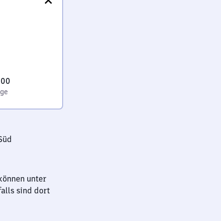
:00
age
Süd
können unter
lls sind dort