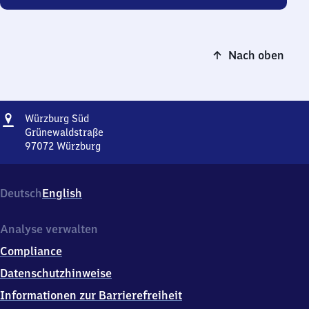
Nach oben
Adresse
Würzburg
Würzburg Süd
Süd
Grünewaldstraße
97072
Würzburg
Würzburg
Süd,
Grünewaldstraße,
Deutsch
English
9
7
0
Analyse verwalten
7
Compliance
2
Würzburg
Datenschutzhinweise
Informationen zur Barrierefreiheit