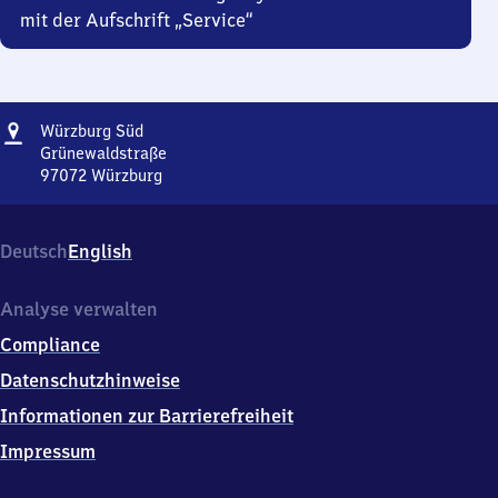
mit der Aufschrift „Service“
Adresse
Würzburg
Würzburg Süd
Süd
Grünewaldstraße
97072
Würzburg
Würzburg
Süd,
Grünewaldstraße,
Deutsch
English
9
7
0
Analyse verwalten
7
Compliance
2
Würzburg
Datenschutzhinweise
Informationen zur Barrierefreiheit
Impressum