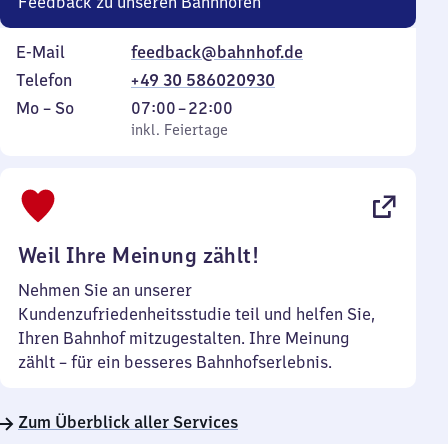
Feedback zu unseren Bahnhöfen
E-Mail
feedback@bahnhof.de
Telefon
+49 30 586020930
Montag
,
Von
Mo
–
So
07:00
–
22:00
bis
inkl. Feiertage
7
inkl. Feiertage
Sonntag
Uhr
bis
22
Uhr
Weil Ihre Meinung zählt!
Nehmen Sie an unserer
Kundenzufriedenheitsstudie teil und helfen Sie,
Ihren Bahnhof mitzugestalten. Ihre Meinung
zählt – für ein besseres Bahnhofserlebnis.
Zum Überblick aller Services