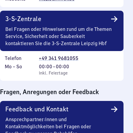
3-S-Zentrale
Bei Fragen oder Hinweisen rund um die Themen
Service, Sicherheit oder Sauberkeit
kontaktieren Sie die 3-S-Zentrale Leipzig Hbf
Telefon
+49 341 9681055
Montag
,
Von
Mo
–
So
00:00
–
00:00
bis
inkl. Feiertage
0
inkl. Feiertage
Sonntag
Uhr
bis
Fragen, Anregungen oder Feedback
0
Uhr
Feedback und Kontakt
Ansprechpartner:innen und
Kontaktmöglichkeiten bei Fragen oder