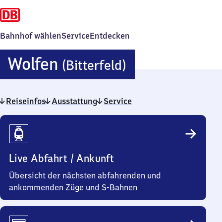
Bahnhof wählen
Service
Entdecken
Wolfen
Wolfen
(Bitterfeld)
(Bitterfeld)
Reiseinfos
Ausstattung
Service
Reiseinfos
Live Abfahrt / Ankunft
Übersicht der nächsten abfahrenden und
ankommenden Züge und S-Bahnen