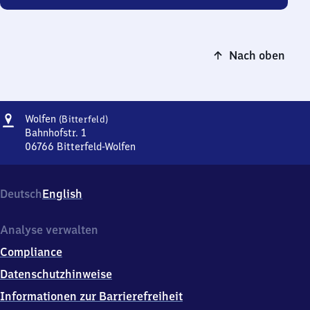
Nach oben
Adresse
Wolfen
Wolfen
(Bitterfeld)
(Bitterfeld)
Bahnhofstr. 1
06766
Bitterfeld-Wolfen
Wolfen
(Bitterfeld),
Bahnhofstr.
Deutsch
English
1,
0
6
Analyse verwalten
7
Compliance
6
6
Datenschutzhinweise
Bitterfeld-
Informationen zur Barrierefreiheit
Wolfen