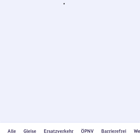
Wird
geladen…
Alle
Gleise
Ersatzverkehr
ÖPNV
Barrierefrei
We