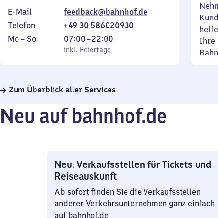
Nehm
E-Mail
feedback@bahnhof.de
Kund
Telefon
+49 30 586020930
helfe
Montag
,
Von
Mo
–
So
07:00
–
22:00
Ihre 
bis
inkl. Feiertage
7
inkl. Feiertage
Bahn
Sonntag
Uhr
bis
22
Zum Überblick aller Services
Uhr
Neu auf bahnhof.de
Neu: Verkaufsstellen für Tickets und
Reiseauskunft
Ab sofort finden Sie die Verkaufsstellen
anderer Verkehrsunternehmen ganz einfach
auf bahnhof.de