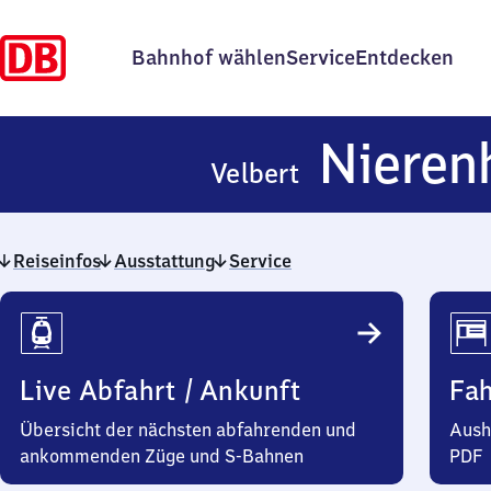
Bahnhof wählen
Service
Entdecken
Nieren
Velbert
Reiseinfos
Ausstattung
Service
Reiseinfos
Live Abfahrt / Ankunft
Fa
Übersicht der nächsten abfahrenden und
Aush
ankommenden Züge und S-Bahnen
PDF