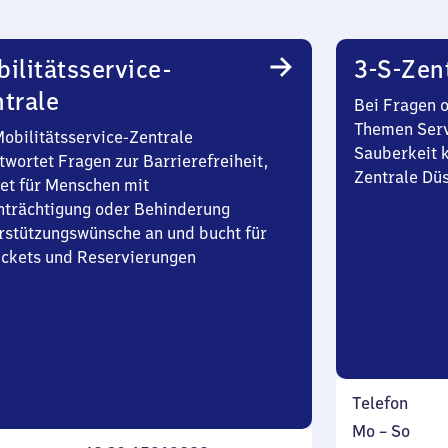
ilitätsservice-
3-S-Zen
trale
Bei Fragen 
Themen Serv
Mobilitätsservice-Zentrale
Sauberkeit k
twortet Fragen zur Barrierefreiheit,
Zentrale Dü
et für Menschen mit
nträchtigung oder Behinderung
rstützungswünsche an und bucht für
Tickets und Reservierungen
Telefon
Montag
,
Mo
–
So