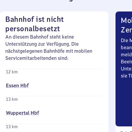
Bahnhof ist nicht
Mob
personalbesetzt
Zen
An diesem Bahnhof steht keine
Die 
Unterstützung zur Verfügung. Die
bean
nächstgelegenen Bahnhöfe mit mobilen
meld
Servicemitarbeitenden sind:
Beei
Unte
12 km
sie 
Essen Hbf
13 km
Wuppertal Hbf
13 km