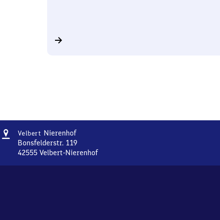
Adresse
Velbert-
Nierenhof
Velbert
Nierenhof
Bonsfelderstr. 119
42555
Velbert-Nierenhof
Velbert-
Nierenhof,
Bonsfelderstr.
119,
4
2