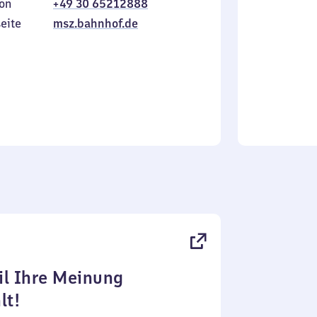
on
+49 30 65212888
bis
inkl.
Sonntag
eite
msz.bahnhof.de
l Ihre Meinung
lt!