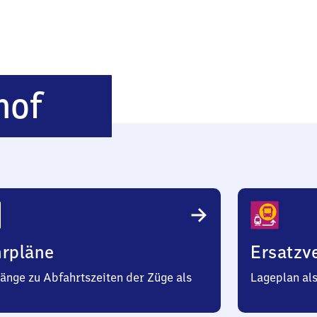
Velbert-
hof
Nierenhof
hrpläne
Ersatzv
änge zu Abfahrtszeiten der Züge als
Lageplan al