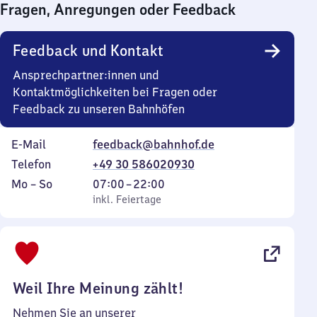
Fragen, Anregungen oder Feedback
0
Uhr
Feedback und Kontakt
Ansprechpartner:innen und
Kontaktmöglichkeiten bei Fragen oder
Feedback zu unseren Bahnhöfen
E-Mail
feedback@bahnhof.de
Telefon
+49 30 586020930
Montag
,
Von
Mo
–
So
07:00
–
22:00
bis
inkl. Feiertage
7
inkl. Feiertage
Sonntag
Uhr
bis
22
Uhr
Weil Ihre Meinung zählt!
Nehmen Sie an unserer