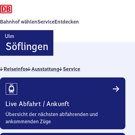
Bahnhof wählen
Service
Entdecken
Ulm
Ulm-
Söflingen
Söflingen
Reiseinfos
Ausstattung
Service
Reiseinfos
Live Abfahrt / Ankunft
Übersicht der nächsten abfahrenden und
ankommenden Züge