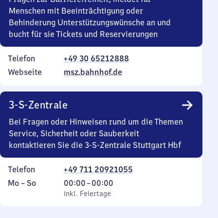
Menschen mit Beeinträchtigung oder
Behinderung Unterstützungswünsche an und
bucht für sie Tickets und Reservierungen
Telefon
+49 30 65212888
Webseite
msz.bahnhof.de
3-S-Zentrale
Bei Fragen oder Hinweisen rund um die Themen
Service, Sicherheit oder Sauberkeit
kontaktieren Sie die 3-S-Zentrale Stuttgart Hbf
Telefon
+49 711 20921055
Montag
,
Von
Mo
–
So
00:00
–
00:00
bis
inkl. Feiertage
0
inkl. Feiertage
Sonntag
Uhr
bis