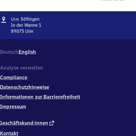
Adresse
Ulm-
Söflingen
Ulm
Söflingen
In der Wanne 1
89075
Ulm
Ulm-
Söflingen,
In
Deutsch
English
der
Wanne
1,
Analyse verwalten
8
Compliance
9
0
Datenschutzhinweise
7
Informationen zur Barrierefreiheit
5
Ulm
Impressum
externer
Geschäftskund:innen
Link
Kontakt