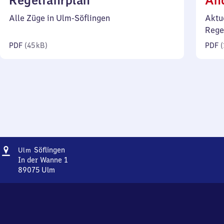
Regelfahrplan
Än
45
Alle Züge in Ulm-Söflingen
Aktu
Kilobyte)
Rege
PDF
(
45 kB
)
PDF
(
Adresse
Ulm-
Söflingen
Ulm
Söflingen
In der Wanne 1
89075
Ulm
Ulm-
Söflingen,
In
der
Wanne