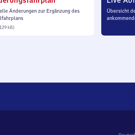
derungsfahrplan
Live Abf
129
elle Änderungen zur Ergänzung des
Übersicht d
Kilobyte)
lfahrplans
ankommend
129 kB
)