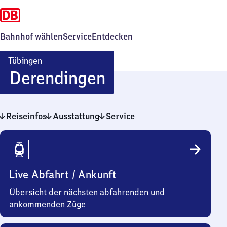
Bahnhof wählen
Service
Entdecken
Tübingen
Tübingen-
Derendingen
Derendingen
Reiseinfos
Ausstattung
Service
Reiseinfos
Live Abfahrt / Ankunft
Übersicht der nächsten abfahrenden und
ankommenden Züge