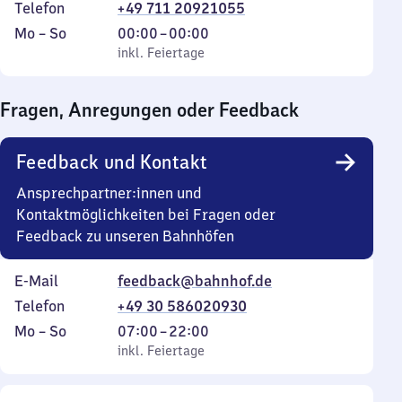
Telefon
+49 711 20921055
Montag
,
Von
Mo
–
So
00:00
–
00:00
bis
inkl. Feiertage
0
inkl. Feiertage
Sonntag
Uhr
bis
Fragen, Anregungen oder Feedback
0
Uhr
Feedback und Kontakt
Ansprechpartner:innen und
Kontaktmöglichkeiten bei Fragen oder
Feedback zu unseren Bahnhöfen
E-Mail
feedback@bahnhof.de
Telefon
+49 30 586020930
Montag
,
Von
Mo
–
So
07:00
–
22:00
bis
inkl. Feiertage
7
inkl. Feiertage
Sonntag
Uhr
bis