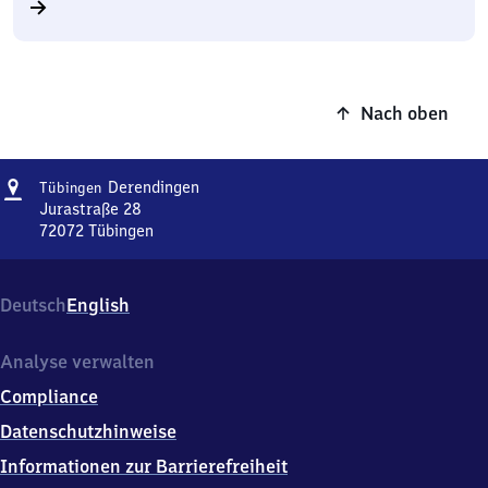
Nach oben
Adresse
Tübingen-
Derendingen
Tübingen
Derendingen
Jurastraße 28
72072
Tübingen
Tübingen-
Derendingen,
Jurastraße
Deutsch
English
28,
7
2
Analyse verwalten
0
Compliance
7
2
Datenschutzhinweise
Tübingen
Informationen zur Barrierefreiheit