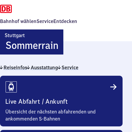
Bahnhof wählen
Service
Entdecken
Stuttgart
Stuttgart-
Sommerrain
Sommerrain
Reiseinfos
Ausstattung
Service
Reiseinfos
Live Abfahrt / Ankunft
Übersicht der nächsten abfahrenden und
ankommenden S-Bahnen