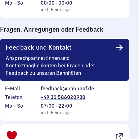
Montag
,
Von
Mo
–
So
00:00
–
00:00
bis
inkl. Feiertage
0
inkl. Feiertage
Sonntag
Uhr
bis
Fragen, Anregungen oder Feedback
0
Uhr
Feedback und Kontakt
Ansprechpartner:innen und
Kontaktmöglichkeiten bei Fragen oder
Feedback zu unseren Bahnhöfen
E-Mail
feedback@bahnhof.de
Telefon
+49 30 586020930
Montag
,
Von
Mo
–
So
07:00
–
22:00
bis
inkl. Feiertage
7
inkl. Feiertage
Sonntag
Uhr
bis
22