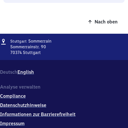
Nach oben
Adresse
Stuttgart-
Sommerrain
Stuttgart
Sommerrain
Sommerrainstr. 90
70374
Stuttgart
Stuttgart-
Sommerrain,
Sommerrainstr.
Deutsch
English
90,
7
0
Analyse verwalten
3
Compliance
7
4
Datenschutzhinweise
Stuttgart
Informationen zur Barrierefreiheit
Impressum