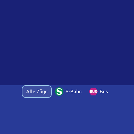
Alle Züge
S-Bahn
Bus
Bei Fragen oder Feedback zu dieser Abfahrtstafel
wenden Sie sich gerne per E-Mail an