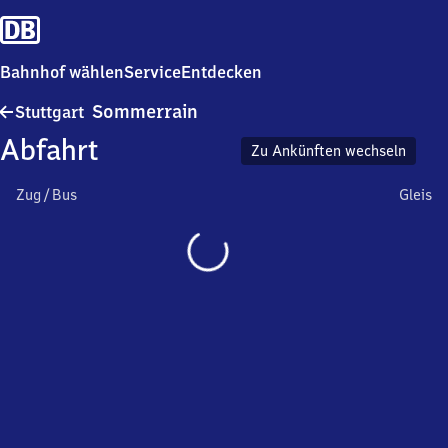
Bahnhof wählen
Service
Entdecken
Stuttgart-
Sommerrain
Stuttgart
Sommerrain
Abfahrt
Zu Ankünften wechseln
Zug / Bus
Gleis
Wird
geladen…