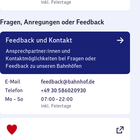
bis
inkl. Feiertage
0
inkl. Feiertage
Sonntag
Uhr
bis
Fragen, Anregungen oder Feedback
0
Uhr
Feedback und Kontakt
Ansprechpartner:innen und
Kontaktmöglichkeiten bei Fragen oder
Feedback zu unseren Bahnhöfen
E-Mail
feedback@bahnhof.de
Telefon
+49 30 586020930
Montag
,
Von
Mo
–
So
07:00
–
22:00
bis
inkl. Feiertage
7
inkl. Feiertage
Sonntag
Uhr
bis
22
Uhr