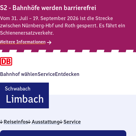
S2 - Bahnhöfe werden barrierefrei
Vom 31. Juli – 19. September 2026 ist die Strecke
zwischen Nürnberg-Hbf und Roth gesperrt. Es fährt ein
Schienenersatzverkehr.
Weitere Informationen
Bahnhof wählen
Service
Entdecken
Schwabach
Schwabach-
Limbach
Limbach
Reiseinfos
Ausstattung
Service
Reiseinfos