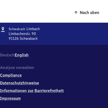
Nach oben
Adresse
Schwabach-
Limbach
Schwabach
Limbach
Limbacherstr. 90
91126
Schwabach
Schwabach-
Limbach,
Limbacherstr.
Deutsch
English
90,
9
1
Analyse verwalten
1
Compliance
2
6
Datenschutzhinweise
Schwabach
Informationen zur Barrierefreiheit
Impressum