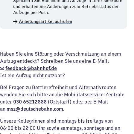
Bahnhöfe
Speichern Sie Bahnhöfe und Aufzüge in Ihrer Merkliste
und
und erhalten Sie Änderungen zum Betriebsstatus der
Aufzüge
Aufzüge per Push.
merken.
Anleitungsartikel aufrufen
Haben Sie eine Störung oder Verschmutzung an einem
Aufzug entdeckt? Schreiben Sie uns eine E-Mail:
feedback@bahnhof.de
Ist ein Aufzug nicht nutzbar?
Bei Fragen zu Barrierefreiheit und Alternativrouten
wenden Sie sich bitte an die Mobilitätsservice-Zentrale
unter
030 65212888
(Ortstarif) oder per E-Mail
an
msz@deutschebahn.com
.
Unsere Kolleg:innen sind montags bis freitags von
06:00 bis 22:00 Uhr sowie samstags, sonntags und an