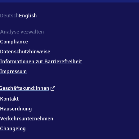
Schwabach-
Limbach,
Limbacherstr.
Deutsch
English
90,
9
1
Analyse verwalten
1
Compliance
2
6
Datenschutzhinweise
Schwabach
Informationen zur Barrierefreiheit
Impressum
externer
Geschäftskund:innen
Link
Kontakt
Hausordnung
Verkehrsunternehmen
Changelog