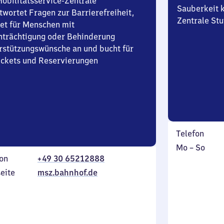
Mobilitätsservice-Zentrale
Sauberkeit k
twortet Fragen zur Barrierefreiheit,
Zentrale Stu
et für Menschen mit
nträchtigung oder Behinderung
rstützungswünsche an und bucht für
Tickets und Reservierungen
Telefon
Montag
,
Mo
–
So
on
+49 30 65212888
bis
inkl.
Sonntag
eite
msz.bahnhof.de