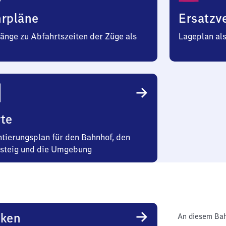
hrpläne
Ersatzv
änge zu Abfahrtszeiten der Züge als
Lageplan al
te
ntierungsplan für den Bahnhof, den
steig und die Umgebung
rken
An diesem Bah