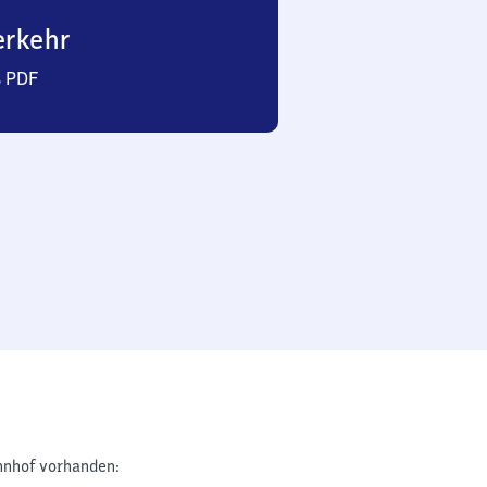
erkehr
s PDF
nhof vorhanden: