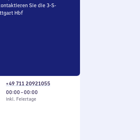
ontaktieren Sie die 3-S-
ttgart Hbf
+49 711 20921055
Von
00:00
–
00:00
 Feiertage
0
inkl. Feiertage
Uhr
bis
0
Uhr