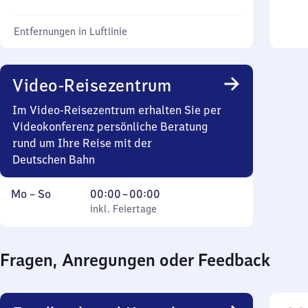
Entfernungen in Luftlinie
Video-Reisezentrum
Im Video-Reisezentrum erhalten Sie per
Videokonferenz persönliche Beratung
rund um Ihre Reise mit der
Deutschen Bahn
Montag
,
Von
Mo
–
So
00:00
–
00:00
bis
inkl. Feiertage
0
inkl. Feiertage
Sonntag
Uhr
bis
Fragen, Anregungen oder Feedback
0
Uhr