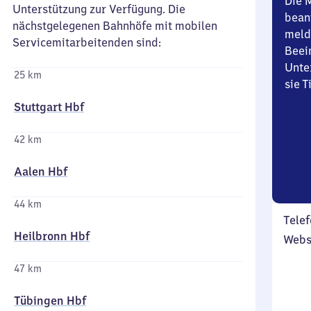
Die 
Unterstützung zur Verfügung. Die
bean
nächstgelegenen Bahnhöfe mit mobilen
meld
Servicemitarbeitenden sind:
Beei
Unte
25 km
sie 
Stuttgart Hbf
42 km
Aalen Hbf
44 km
Telef
Heilbronn Hbf
Webs
47 km
Tübingen Hbf