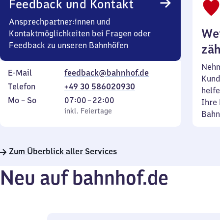
Feedback und Kontakt
Ansprechpartner:innen und
Wei
Kontaktmöglichkeiten bei Fragen oder
Feedback zu unseren Bahnhöfen
zäh
Nehm
E-Mail
feedback@bahnhof.de
Kund
Telefon
+49 30 586020930
helfe
Montag
,
Von
Mo
–
So
07:00
–
22:00
Ihre 
bis
inkl. Feiertage
7
inkl. Feiertage
Bahn
Sonntag
Uhr
bis
22
Zum Überblick aller Services
Uhr
Neu auf bahnhof.de