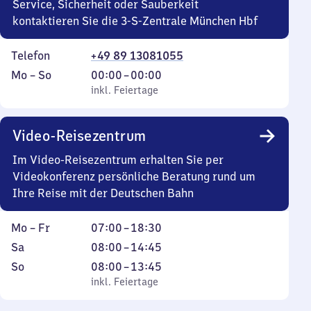
Service, Sicherheit oder Sauberkeit
kontaktieren Sie die 3-S-Zentrale München Hbf
Telefon
+49 89 13081055
Montag
,
Von
Mo
–
So
00:00
–
00:00
bis
inkl. Feiertage
0
inkl. Feiertage
Sonntag
Uhr
bis
Video-Reisezentrum
0
Uhr
Im Video-Reisezentrum erhalten Sie per
Videokonferenz persönliche Beratung rund um
Ihre Reise mit der Deutschen Bahn
Montag
Von
Mo
–
Fr
07:00
–
18:30
bis
7
Samstag
Von
Sa
08:00
–
14:45
Freitag
Uhr
8
Sonntag
,
Von
So
08:00
–
13:45
bis
Uhr
inkl. Feiertage
8
inkl. Feiertage
18
bis
Uhr
Uhr