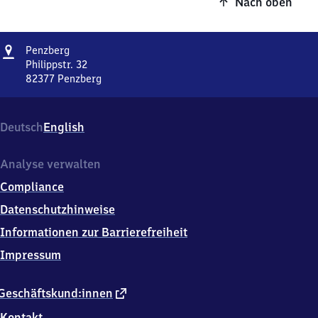
Nach oben
Adresse
Penzberg
Penzberg
Philippstr. 32
82377
Penzberg
Penzberg,
Philippstr.
32,
Deutsch
English
8
2
3
Analyse verwalten
7
Compliance
7
Penzberg
Datenschutzhinweise
Informationen zur Barrierefreiheit
Impressum
externer
Geschäftskund:innen
Link
Kontakt