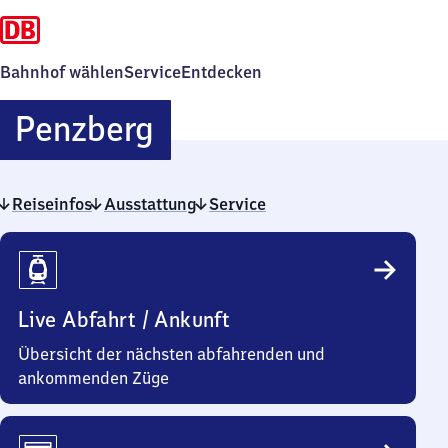
Bahnhof wählen
Service
Entdecken
Penzberg
Penzberg
Reiseinfos
Ausstattung
Service
Reiseinfos
Live Abfahrt / Ankunft
Übersicht der nächsten abfahrenden und
ankommenden Züge