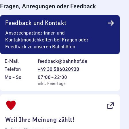
14
bis
Fragen, Anregungen oder Feedback
30
Uhr
13
45
Uhr
Feedback und Kontakt
45
Ansprechpartner:innen und
Kontaktmöglichkeiten bei Fragen oder
Feedback zu unseren Bahnhöfen
E-Mail
feedback@bahnhof.de
Telefon
+49 30 586020930
Montag
,
Von
Mo
–
So
07:00
–
22:00
bis
inkl. Feiertage
7
inkl. Feiertage
Sonntag
Uhr
bis
22
Uhr
Weil Ihre Meinung zählt!