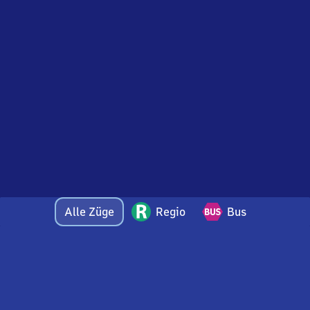
Alle Züge
Regio
Bus
Bei Fragen oder Feedback zu dieser Abfahrtstafel
wenden Sie sich gerne per E-Mail an