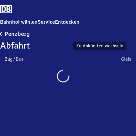
Bahnhof wählen
Service
Entdecken
Penzberg
Penzberg
Abfahrt
Zu Ankünften wechseln
Zug / Bus
Gleis
Wird
geladen…