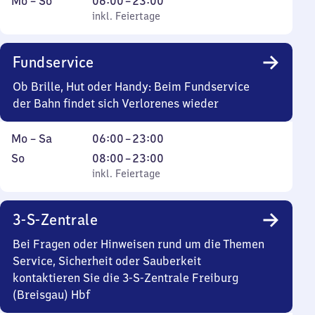
Montag
,
Von
Mo
–
So
06:00
–
23:00
bis
inkl. Feiertage
6
inkl. Feiertage
Sonntag
Uhr
bis
Fundservice
23
Uhr
Ob Brille, Hut oder Handy: Beim Fundservice
der Bahn findet sich Verlorenes wieder
Montag
Von
Mo
–
Sa
06:00
–
23:00
bis
6
Sonntag
,
Von
So
08:00
–
23:00
Samstag
Uhr
inkl. Feiertage
8
inkl. Feiertage
bis
Uhr
23
bis
3-S-Zentrale
Uhr
23
Uhr
Bei Fragen oder Hinweisen rund um die Themen
Service, Sicherheit oder Sauberkeit
kontaktieren Sie die 3-S-Zentrale Freiburg
(Breisgau) Hbf