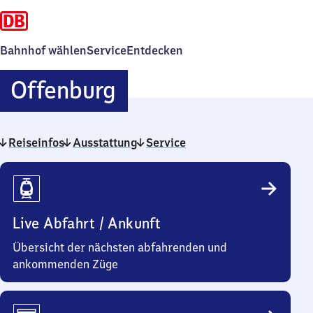
Bahnhof wählen
Service
Entdecken
Offenburg
Offenburg
Reiseinfos
Ausstattung
Service
Reiseinfos
Live Abfahrt / Ankunft
Übersicht der nächsten abfahrenden und
ankommenden Züge