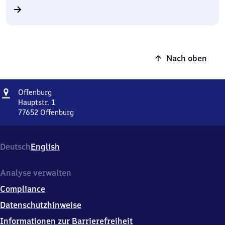
Nach oben
Adresse
Offenburg
Offenburg
Hauptstr. 1
77652
Offenburg
Offenburg,
Hauptstr.
1,
Deutsch
English
7
7
6
Analyse verwalten
5
Compliance
2
Offenburg
Datenschutzhinweise
Informationen zur Barrierefreiheit