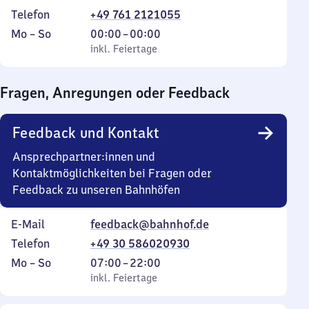
Telefon
+49 761 2121055
Montag
,
Von
Mo
–
So
00:00
–
00:00
bis
inkl. Feiertage
0
inkl. Feiertage
Sonntag
Uhr
bis
Fragen, Anregungen oder Feedback
0
Uhr
Feedback und Kontakt
Ansprechpartner:innen und
Kontaktmöglichkeiten bei Fragen oder
Feedback zu unseren Bahnhöfen
E-Mail
feedback@bahnhof.de
Telefon
+49 30 586020930
Montag
,
Von
Mo
–
So
07:00
–
22:00
bis
inkl. Feiertage
7
inkl. Feiertage
Sonntag
Uhr