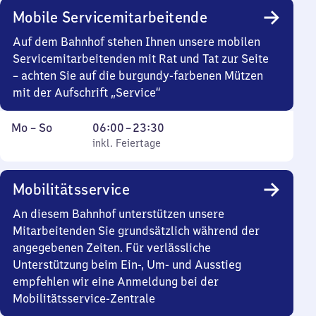
Mobile Servicemitarbeitende
Auf dem Bahnhof stehen Ihnen unsere mobilen
Servicemitarbeitenden mit Rat und Tat zur Seite
– achten Sie auf die burgundy-farbenen Mützen
mit der Aufschrift „Service“
Montag
,
Von
Mo
–
So
06:00
–
23:30
bis
inkl. Feiertage
6
inkl. Feiertage
Sonntag
Uhr
bis
Mobilitätsservice
23
Uhr
An diesem Bahnhof unterstützen unsere
30
Mitarbeitenden Sie grundsätzlich während der
angegebenen Zeiten. Für verlässliche
Unterstützung beim Ein-, Um- und Ausstieg
empfehlen wir eine Anmeldung bei der
Mobilitätsservice-Zentrale