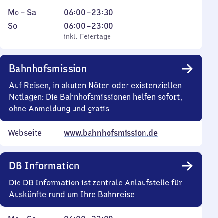
Montag
Von
Mo
–
Sa
06:00
–
23:30
bis
6
Sonntag
,
Von
So
06:00
–
23:00
Samstag
Uhr
inkl. Feiertage
6
inkl. Feiertage
bis
Uhr
23
bis
Bahnhofsmission
Uhr
23
30
Uhr
Auf Reisen, in akuten Nöten oder existenziellen
Notlagen: Die Bahnhofsmissionen helfen sofort,
ohne Anmeldung und gratis
Webseite
www.bahnhofsmission.de
DB Information
Die DB Information ist zentrale Anlaufstelle für
Auskünfte rund um Ihre Bahnreise