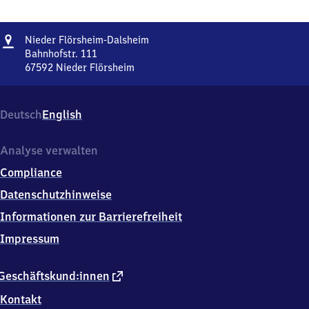
Adresse
Nieder
Nieder Flörsheim-Dalsheim
Flörsheim-
Bahnhofstr. 111
Dalsheim
67592
Nieder Flörsheim
Nieder
Flörsheim-
Dalsheim,
Deutsch
English
Bahnhofstr.
111,
6
Analyse verwalten
7
Compliance
5
9
Datenschutzhinweise
2
Informationen zur Barrierefreiheit
Nieder
Flörsheim
Impressum
externer
Geschäftskund:innen
Link
Kontakt