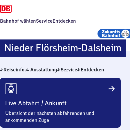
Bahnhof wählen
Service
Entdecken
N
Nieder Flörsheim-Dalsheim
F
Reiseinfos
Ausstattung
Service
Entdecken
D
Reiseinfos
Live Abfahrt / Ankunft
Übersicht der nächsten abfahrenden und
ankommenden Züge