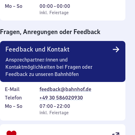
Montag
,
Von
Mo
–
So
00:00
–
00:00
bis
inkl. Feiertage
0
inkl. Feiertage
Sonntag
Uhr
bis
Fragen, Anregungen oder Feedback
0
Uhr
Feedback und Kontakt
Ansprechpartner:innen und
Kontaktmöglichkeiten bei Fragen oder
Feedback zu unseren Bahnhöfen
E-Mail
feedback@bahnhof.de
Telefon
+49 30 586020930
Montag
,
Von
Mo
–
So
07:00
–
22:00
bis
inkl. Feiertage
7
inkl. Feiertage
Sonntag
Uhr
bis
22