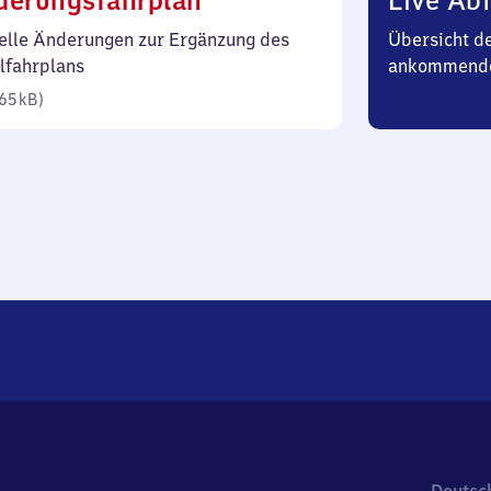
derungsfahrplan
Live Abf
65
elle Änderungen zur Ergänzung des
Übersicht d
Kilobyte)
lfahrplans
ankommend
65 kB
)