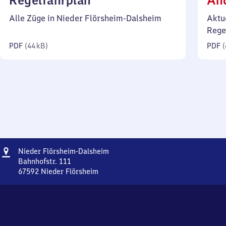
Regelfahrplan
Än
44
Alle Züge in Nieder Flörsheim-Dalsheim
Aktu
Kilobyte)
Rege
PDF
(
44 kB
)
PDF
(
Adresse
Nieder
Nieder Flörsheim-Dalsheim
Flörsheim-
Bahnhofstr. 111
Dalsheim
67592
Nieder Flörsheim
Nieder
Flörsheim-
Dalsheim,
Bahnhofstr.
111,