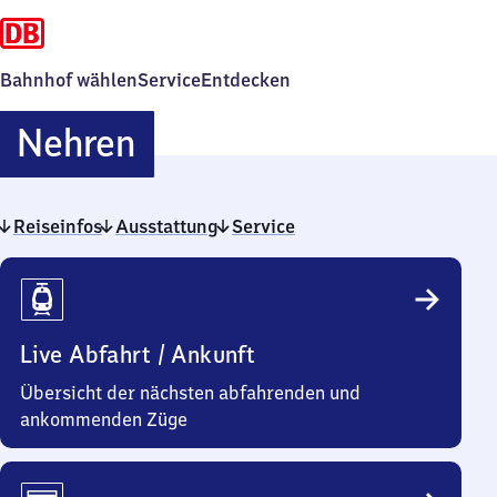
Bahnhof wählen
Service
Entdecken
Nehren
Nehren
Reiseinfos
Ausstattung
Service
Reiseinfos
Live Abfahrt / Ankunft
Übersicht der nächsten abfahrenden und
ankommenden Züge