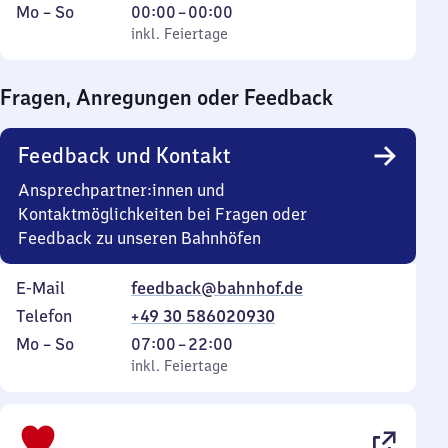
Montag
,
Von
Mo
–
So
00:00
–
00:00
bis
inkl. Feiertage
0
inkl. Feiertage
Sonntag
Uhr
bis
Fragen, Anregungen oder Feedback
0
Uhr
Feedback und Kontakt
Ansprechpartner:innen und
Kontaktmöglichkeiten bei Fragen oder
Feedback zu unseren Bahnhöfen
E-Mail
feedback@bahnhof.de
Telefon
+49 30 586020930
Montag
,
Von
Mo
–
So
07:00
–
22:00
bis
inkl. Feiertage
7
inkl. Feiertage
Sonntag
Uhr
bis
22