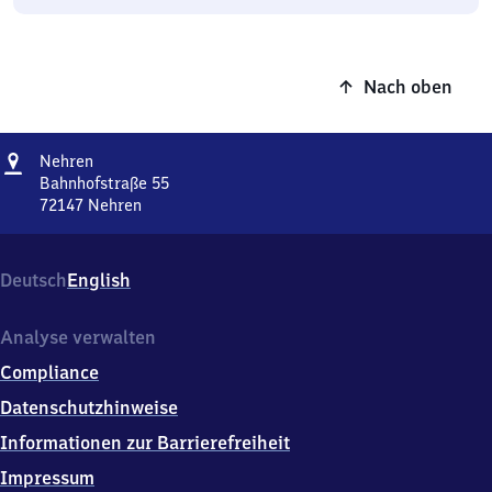
Nach oben
Adresse
Nehren
Nehren
Bahnhofstraße 55
72147
Nehren
Nehren,
Bahnhofstraße
55,
Deutsch
English
7
2
1
Analyse verwalten
4
Compliance
7
Nehren
Datenschutzhinweise
Informationen zur Barrierefreiheit
Impressum