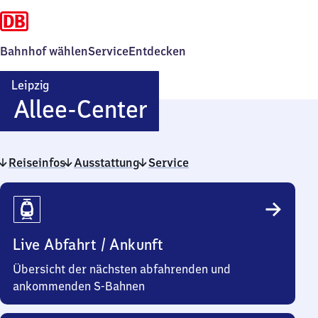
Bahnhof wählen
Service
Entdecken
Leipzig
Leipzig
Allee-Center
Allee-
Reiseinfos
Ausstattung
Center
Service
Reiseinfos
Live Abfahrt / Ankunft
Übersicht der nächsten abfahrenden und
ankommenden S-Bahnen