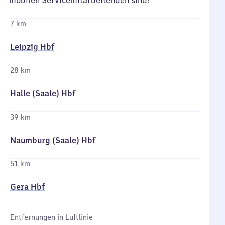
mobilen Servicemitarbeitenden sind:
7 km
Leipzig Hbf
28 km
Halle (Saale) Hbf
39 km
Naumburg (Saale) Hbf
51 km
Gera Hbf
Entfernungen in Luftlinie