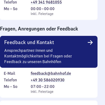
Telefon
+49 341 9681055
Montag
,
Von
Mo
–
So
00:00
–
00:00
bis
inkl. Feiertage
0
inkl. Feiertage
Sonntag
Uhr
bis
Fragen, Anregungen oder Feedback
0
Uhr
Feedback und Kontakt
Ansprechpartner:innen und
Kontaktmöglichkeiten bei Fragen oder
Feedback zu unseren Bahnhöfen
E-Mail
feedback@bahnhof.de
Telefon
+49 30 586020930
Montag
,
Von
Mo
–
So
07:00
–
22:00
bis
inkl. Feiertage
7
inkl. Feiertage
Sonntag
Uhr
bis