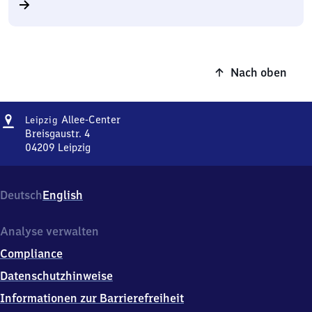
Nach oben
Adresse
Leipzig
Allee-Center
Leipzig
Allee-
Breisgaustr. 4
Center
04209
Leipzig
Leipzig
Allee-
Center,
Deutsch
English
Breisgaustr.
4,
0
Analyse verwalten
4
Compliance
2
0
Datenschutzhinweise
9
Informationen zur Barrierefreiheit
Leipzig