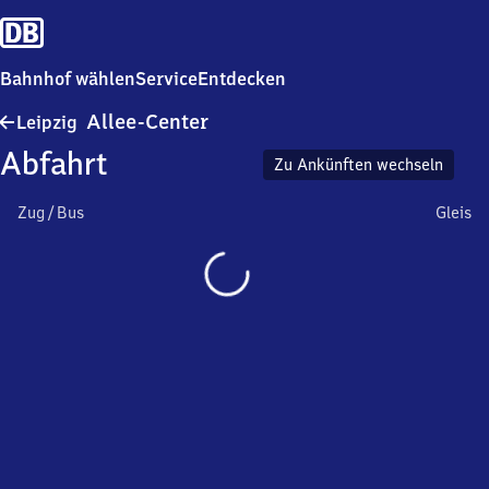
Bahnhof wählen
Service
Entdecken
Leipzig
Allee-Center
Leipzig
Allee-
Abfahrt
Center
Zu Ankünften wechseln
Zug / Bus
Gleis
Wird
geladen…