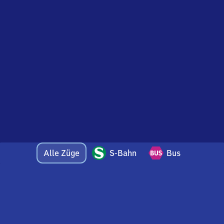
Alle Züge
S-Bahn
Bus
Bei Fragen oder Feedback zu dieser Abfahrtstafel
wenden Sie sich gerne per E-Mail an