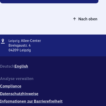
Nach oben
Adresse
Leipzig
Allee-Center
Leipzig
Allee-
Breisgaustr. 4
Center
04209
Leipzig
Leipzig
Allee-
Center,
Deutsch
English
Breisgaustr.
4,
0
Analyse verwalten
4
Compliance
2
0
Datenschutzhinweise
9
Informationen zur Barrierefreiheit
Leipzig