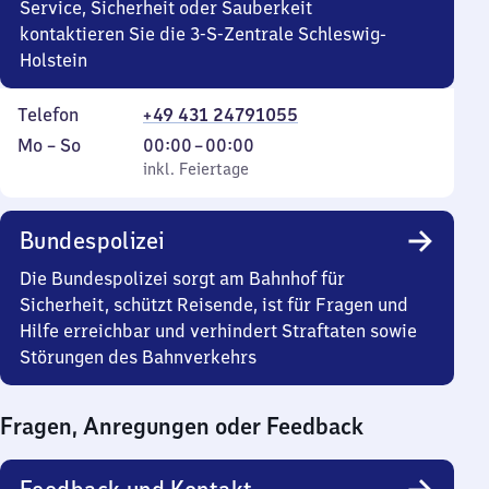
Service, Sicherheit oder Sauberkeit
kontaktieren Sie die 3-S-Zentrale Schleswig-
Holstein
Telefon
+49 431 24791055
Montag
,
Von
Mo
–
So
00:00
–
00:00
bis
inkl. Feiertage
0
inkl. Feiertage
Sonntag
Uhr
bis
Bundespolizei
0
Uhr
Die Bundespolizei sorgt am Bahnhof für
Sicherheit, schützt Reisende, ist für Fragen und
Hilfe erreichbar und verhindert Straftaten sowie
Störungen des Bahnverkehrs
Fragen, Anregungen oder Feedback