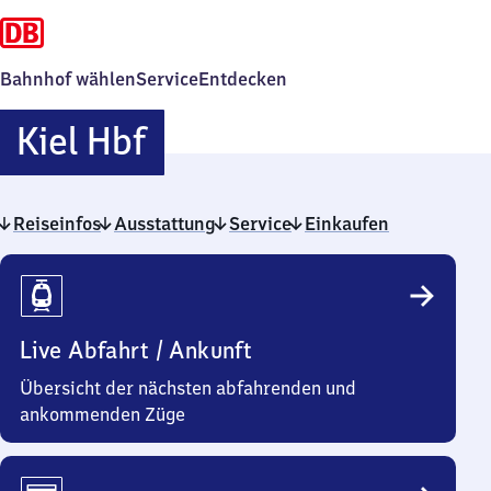
Bahnhof wählen
Service
Entdecken
Kiel
Kiel Hbf
Hauptbahnhof
Reiseinfos
Ausstattung
Service
Einkaufen
Reiseinfos
Live Abfahrt / Ankunft
Übersicht der nächsten abfahrenden und
ankommenden Züge