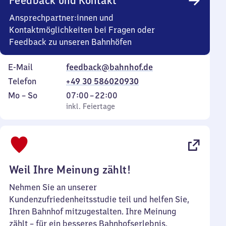
Feedback und Kontakt
Ansprechpartner:innen und
Kontaktmöglichkeiten bei Fragen oder
Feedback zu unseren Bahnhöfen
E-Mail
feedback@bahnhof.de
Telefon
+49 30 586020930
Montag
,
Von
Mo
–
So
07:00
–
22:00
bis
inkl. Feiertage
7
inkl. Feiertage
Sonntag
Uhr
bis
22
Uhr
Weil Ihre Meinung zählt!
Nehmen Sie an unserer
Kundenzufriedenheitsstudie teil und helfen Sie,
Ihren Bahnhof mitzugestalten. Ihre Meinung
zählt – für ein besseres Bahnhofserlebnis.