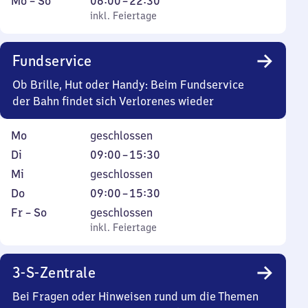
Montag
,
Von
Mo
–
So
06:00
–
22:30
bis
inkl. Feiertage
6
inkl. Feiertage
Sonntag
Uhr
bis
Fundservice
22
Uhr
Ob Brille, Hut oder Handy: Beim Fundservice
30
der Bahn findet sich Verlorenes wieder
Montag
Mo
geschlossen
Dienstag
Von
Di
09:00
–
15:30
9
Mittwoch
Mi
geschlossen
Uhr
Donnerstag
Von
Do
09:00
–
15:30
bis
9
Freitag
,
Fr
–
So
geschlossen
15
Uhr
bis
inkl. Feiertage
inkl. Feiertage
Uhr
bis
Sonntag
30
15
3-S-Zentrale
Uhr
30
Bei Fragen oder Hinweisen rund um die Themen