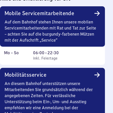
Mobile Servicemitarbeitende
Auf dem Bahnhof stehen Ihnen unsere mobilen
Servicemitarbeitenden mit Rat und Tat zur Seite
– achten Sie auf die burgundy-farbenen Mützen
mit der Aufschrift „Service“
Montag
,
Von
Mo
–
So
06:00
–
22:30
bis
inkl. Feiertage
6
inkl. Feiertage
Sonntag
Uhr
bis
Mobilitätsservice
22
Uhr
An diesem Bahnhof unterstützen unsere
30
Mitarbeitenden Sie grundsätzlich während der
angegebenen Zeiten. Für verlässliche
Unterstützung beim Ein-, Um- und Ausstieg
empfehlen wir eine Anmeldung bei der