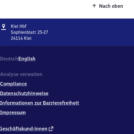
Nach oben
Adresse
Kiel
Kiel Hbf
Hauptbahnhof
Sophienblatt 25-27
24114
Kiel
Kiel
Hauptbahnhof,
Sophienblatt
Deutsch
English
25-
27,
2
Analyse verwalten
4
Compliance
1
1
Datenschutzhinweise
4
Informationen zur Barrierefreiheit
Kiel
Impressum
externer
Geschäftskund:innen