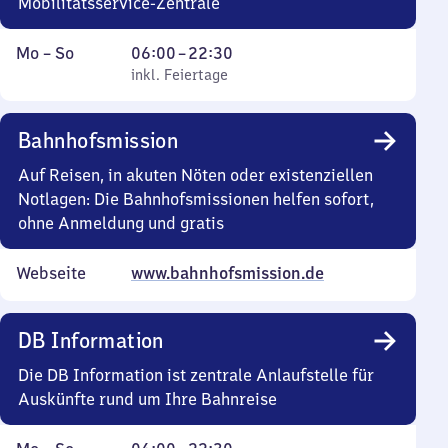
Mobilitätsservice-Zentrale
Montag
,
Von
Mo
–
So
06:00
–
22:30
bis
inkl. Feiertage
6
inkl. Feiertage
Sonntag
Uhr
bis
Bahnhofsmission
22
Uhr
Auf Reisen, in akuten Nöten oder existenziellen
30
Notlagen: Die Bahnhofsmissionen helfen sofort,
ohne Anmeldung und gratis
Webseite
www.bahnhofsmission.de
DB Information
Die DB Information ist zentrale Anlaufstelle für
Auskünfte rund um Ihre Bahnreise