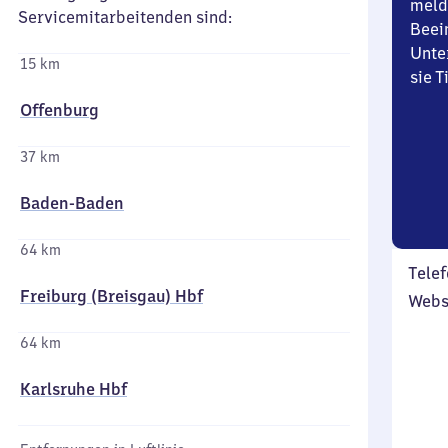
meld
Servicemitarbeitenden sind:
Beei
Unte
15 km
sie 
Offenburg
37 km
Baden-Baden
64 km
Telef
Freiburg (Breisgau) Hbf
Webs
64 km
Karlsruhe Hbf