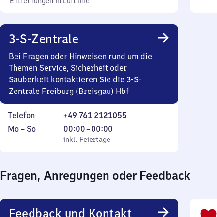
Entfernungen in Luftlinie
3-S-Zentrale
Bei Fragen oder Hinweisen rund um die
Themen Service, Sicherheit oder
Sauberkeit kontaktieren Sie die 3-S-
Zentrale Freiburg (Breisgau) Hbf
Telefon
+49 761 2121055
Montag
,
Von
Mo
–
So
00:00
–
00:00
bis
inkl. Feiertage
0
inkl. Feiertage
Sonntag
Uhr
bis
Fragen, Anregungen oder Feedback
0
Uhr
Feedback und Kontakt