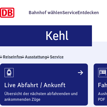
Bahnhof wählen
Service
Entdecken
Kehl
Kehl
Reiseinfos
Ausstattung
Service
Reiseinfos
Live Abfahrt / Ankunft
Fa
Übersicht der nächsten abfahrenden und
Aush
ankommenden Züge
PDF