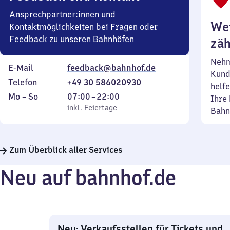
Ansprechpartner:innen und
Wei
Kontaktmöglichkeiten bei Fragen oder
Feedback zu unseren Bahnhöfen
zäh
Nehm
E-Mail
feedback@bahnhof.de
Kund
Telefon
+49 30 586020930
helfe
Montag
,
Von
Mo
–
So
07:00
–
22:00
Ihre 
bis
inkl. Feiertage
7
inkl. Feiertage
Bahn
Sonntag
Uhr
bis
22
Zum Überblick aller Services
Uhr
Neu auf bahnhof.de
Neu: Verkaufsstellen für Tickets und