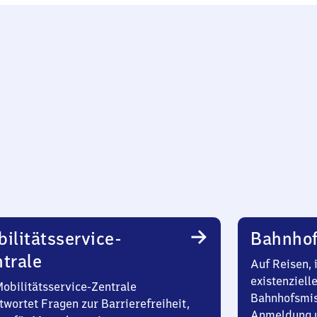
ilitätsservice-
Bahnhof
trale
Auf Reisen, 
existenziell
Mobilitätsservice-Zentrale
Bahnhofsmis
twortet Fragen zur Barrierefreiheit,
Anmeldung u