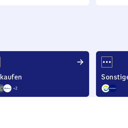
tag
Uhr
bis
22
Uhr
nkaufen
Sonstig
+
2
2
bote
Angebote