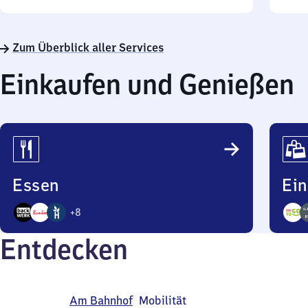
Sonn
Zum Überblick aller Services
Einkaufen und Genießen
Essen
Ei
+
8
11
5
Entdecken
Angebote
Ange
Am Bahnhof
Mobilität