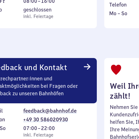
ag
Von
Fr
08:00
–
16:00
Telefon
8
tag
,
o
geschlossen
Montag
,
Mo
–
So
ag
Uhr
inkl. Feiertage
inkl. Feiertage
bis
inkl.
bis
tag
Sonntag
16
Uhr
edback und Kontakt
rechpartner:innen und
Weil Ih
aktmöglichkeiten bei Fragen oder
back zu unseren Bahnhöfen
zählt!
Nehmen Sie 
il
feedback@bahnhof.de
Kundenzufrie
on
+49 30 586020930
helfen Sie, 
ag
,
Von
So
07:00
–
22:00
Ihre Meinung
inkl. Feiertage
7
inkl. Feiertage
Bahnhofserl