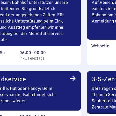
iesem Bahnhof unterstützen unsere
Auf Reisen, 
rbeitenden Sie grundsätzlich
existenziell
end der angegebenen Zeiten. Für
Bahnhofsmis
ssliche Unterstützung beim Ein-,
Anmeldung u
und Ausstieg empfehlen wir eine
ldung bei der Mobilitätsservice-
rale
Webseite
ag
,
Von
So
06:00
–
00:00
inkl. Feiertage
6
inkl. Feiertage
tag
Uhr
bis
0
dservice
3-S-Zen
Uhr
rille, Hut oder Handy: Beim
Bei Fragen 
service der Bahn findet sich
Themen Serv
orenes wieder
Sauberkeit k
Zentrale Ma