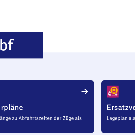
Karlsruhe
bf
Hauptbahnhof
hrpläne
Ersatzv
änge zu Abfahrtszeiten der Züge als
Lageplan al