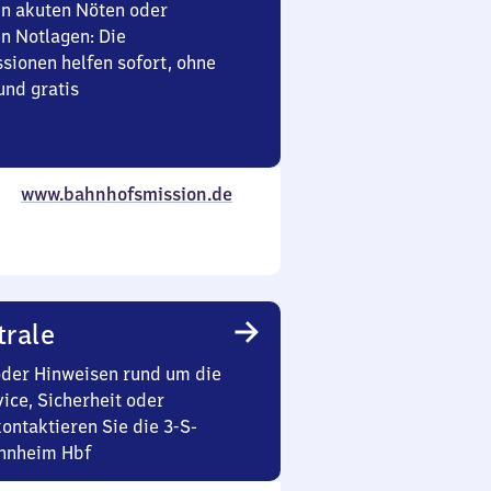
in akuten Nöten oder
en Notlagen: Die
sionen helfen sofort, ohne
nd gratis
www.bahnhofsmission.de
trale
oder Hinweisen rund um die
ice, Sicherheit oder
ontaktieren Sie die 3-S-
nnheim Hbf