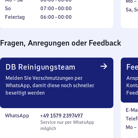
Mont
Mo
–
bis
6
Sonntag
Von
bis
So
07:00
–
00:00
Sams
Sa
,
S
Samstag
Uhr
7
Freit
Feiertag
Von
und
Feiertag
06:00
–
00:00
bis
Uhr
6
Sonn
0
bis
Uhr
Uhr
0
bis
Fragen, Anregungen oder Feedback
Uhr
0
Uhr
DB Reinigungsteam
Fe
Melden Sie Verschmutzungen per
Ansp
WhatsApp, damit diese noch schneller
Kont
beseitigt werden
Feed
E-Ma
WhatsApp
+49 1579 2397497
Telef
Service nur per WhatsApp
Mont
Mo
–
möglich
bis