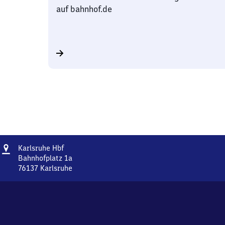
auf bahnhof.de
Adresse
Karlsruhe
Karlsruhe Hbf
Hauptbahnhof
Bahnhofplatz 1a
76137
Karlsruhe
Karlsruhe
Hauptbahnhof,
Bahnhofplatz
1a,
7