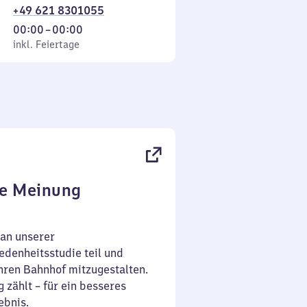
+49 621 8301055
Von
00:00
–
00:00
 Feiertage
0
inkl. Feiertage
Uhr
bis
0
Uhr
re Meinung
an unserer
denheitsstudie teil und
Ihren Bahnhof mitzugestalten.
 zählt – für ein besseres
ebnis.