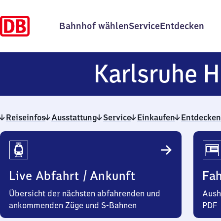
Bahnhof wählen
Service
Entdecken
Karlsruhe H
Reiseinfos
Ausstattung
Service
Einkaufen
Entdecken
Reiseinfos
Live Abfahrt / Ankunft
Fa
Übersicht der nächsten abfahrenden und
Aush
ankommenden Züge und S-Bahnen
PDF