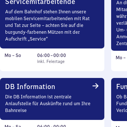
Servicemitarbeitende
An d
Mita
Auf dem Bahnhof stehen Ihnen unsere
währ
mobilen Servicemitarbeitenden mit Rat
verlä
und Tat zur Seite – achten Sie auf die
Um- 
burgundy-farbenen Mützen mit der
Anme
Aufschrift „Service“
Zent
Montag
,
Von
Mo
–
So
06:00
–
00:00
Mont
Mo
–
bis
inkl. Feiertage
6
inkl. Feiertage
bis
Sonntag
Uhr
Sonn
bis
0
DB Information
Fun
Uhr
Die DB Information ist zentrale
Ob B
Anlaufstelle für Auskünfte rund um Ihre
Fund
Bahnreise
Verl
Montag
Von
Mo
–
Sa
06:00
–
00:00