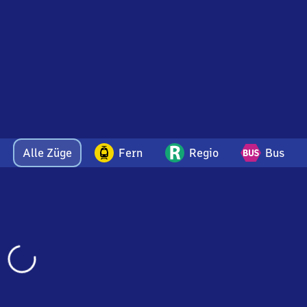
Alle Züge
Fern
Regio
Bus
Wird
geladen…