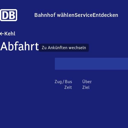
Bahnhof wählen
Service
Entdecken
Kehl
Kehl
Abfahrt
Zu Ankünften wechseln
Zug / Bus
Über
Zeit
Ziel