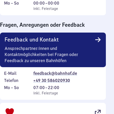
Montag
,
Von
Mo
–
So
00:00
–
00:00
bis
inkl. Feiertage
0
inkl. Feiertage
Sonntag
Uhr
bis
Fragen, Anregungen oder Feedback
0
Uhr
Feedback und Kontakt
Ansprechpartner:innen und
Kontaktmöglichkeiten bei Fragen oder
Feedback zu unseren Bahnhöfen
E-Mail
feedback@bahnhof.de
Telefon
+49 30 586020930
Montag
,
Von
Mo
–
So
07:00
–
22:00
bis
inkl. Feiertage
7
inkl. Feiertage
Sonntag
Uhr
bis
22