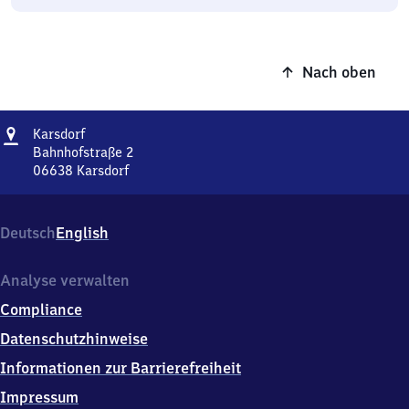
Nach oben
Adresse
Karsdorf
Karsdorf
Bahnhofstraße 2
06638
Karsdorf
Karsdorf,
Bahnhofstraße
2,
Deutsch
English
0
6
6
Analyse verwalten
3
Compliance
8
Karsdorf
Datenschutzhinweise
Informationen zur Barrierefreiheit
Impressum