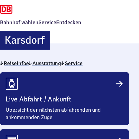
Bahnhof wählen
Service
Entdecken
Karsdorf
Karsdorf
Reiseinfos
Ausstattung
Service
Reiseinfos
Live Abfahrt / Ankunft
Übersicht der nächsten abfahrenden und
ankommenden Züge