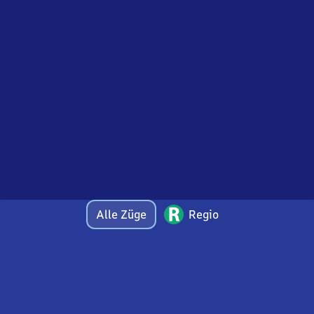
Alle Züge
Regio
Bei Fragen oder Feedback zu dieser Abfahrtstafel
wenden Sie sich gerne per E-Mail an