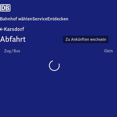
Bahnhof wählen
Service
Entdecken
Karsdorf
Karsdorf
Abfahrt
Zu Ankünften wechseln
Zug / Bus
Gleis
Wird
geladen…