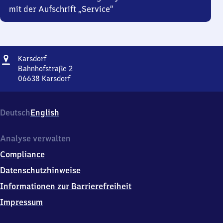
mit der Aufschrift „Service“
Adresse
Karsdorf
Karsdorf
Bahnhofstraße 2
06638
Karsdorf
Karsdorf,
Bahnhofstraße
2,
Deutsch
English
0
6
6
Analyse verwalten
3
Compliance
8
Karsdorf
Datenschutzhinweise
Informationen zur Barrierefreiheit
Impressum