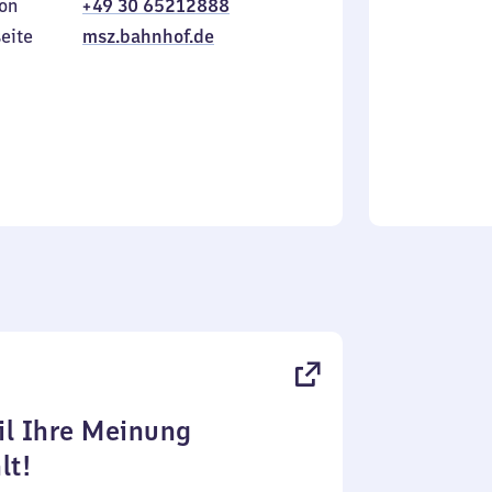
on
+49 30 65212888
bis
inkl.
Sonntag
eite
msz.bahnhof.de
l Ihre Meinung
lt!