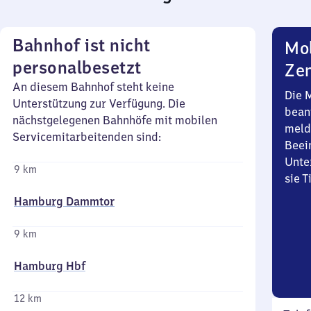
Bahnhof ist nicht
Mob
personalbesetzt
Zen
An diesem Bahnhof steht keine
Die 
Unterstützung zur Verfügung. Die
bean
nächstgelegenen Bahnhöfe mit mobilen
meld
Servicemitarbeitenden sind:
Beei
Unte
9 km
sie 
Hamburg Dammtor
9 km
Hamburg Hbf
12 km