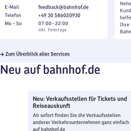
Nehm
E-Mail
feedback@bahnhof.de
Kund
Telefon
+49 30 586020930
helfe
Montag
,
Von
Mo
–
So
07:00
–
22:00
Ihre 
bis
inkl. Feiertage
7
inkl. Feiertage
Bahn
Sonntag
Uhr
bis
22
Zum Überblick aller Services
Uhr
Neu auf bahnhof.de
Neu: Verkaufsstellen für Tickets und
Reiseauskunft
Ab sofort finden Sie die Verkaufsstellen
anderer Verkehrsunternehmen ganz einfach
auf bahnhof.de