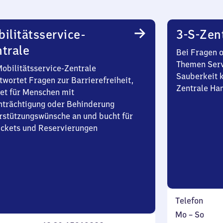
ilitätsservice-
3-S-Zen
trale
Bei Fragen 
Themen Serv
Mobilitätsservice-Zentrale
Sauberkeit k
twortet Fragen zur Barrierefreiheit,
Zentrale Ha
et für Menschen mit
nträchtigung oder Behinderung
rstützungswünsche an und bucht für
Tickets und Reservierungen
Telefon
Montag
,
Mo
–
So