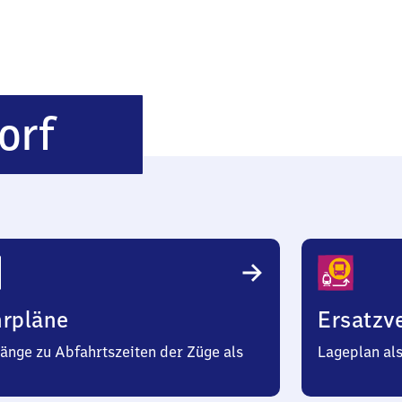
Hamburg-
orf
Tonndorf
hrpläne
Ersatzv
änge zu Abfahrtszeiten der Züge als
Lageplan al