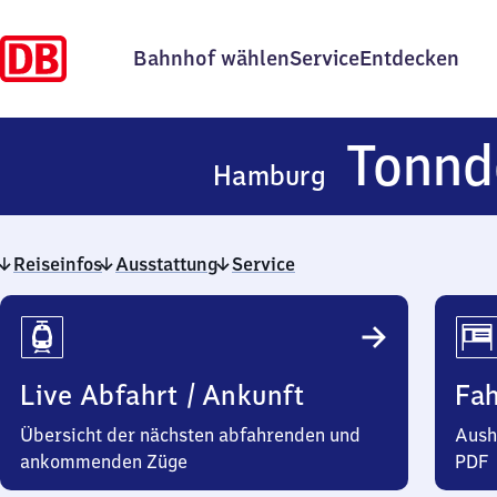
Bahnhof wählen
Service
Entdecken
Tonnd
Hamburg
Reiseinfos
Ausstattung
Service
Reiseinfos
Live Abfahrt / Ankunft
Fa
Übersicht der nächsten abfahrenden und
Aush
ankommenden Züge
PDF