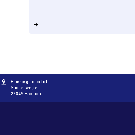
Adresse
Hamburg-
Tonndorf
Hamburg
Tonndorf
Sonnenweg 6
22045
Hamburg
Hamburg-
Tonndorf,
Sonnenweg
6,
2
2