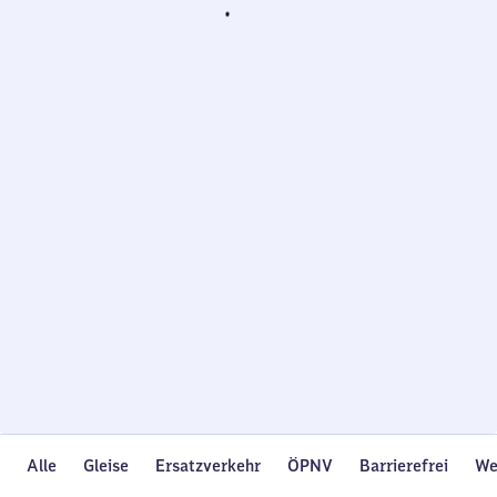
Wird
geladen…
Alle
Gleise
Ersatzverkehr
ÖPNV
Barrierefrei
We