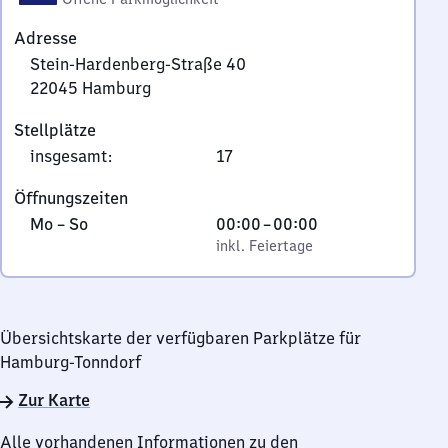
Adresse
Stein-Hardenberg-Straße 40
22045
Hamburg
Stein-
Stellplätze
Hardenberg-
insgesamt
:
17
Straße
40,
Öffnungszeiten
2
Montag
,
Von
Mo
–
So
00:00
–
00:00
2
bis
inkl. Feiertage
0
inkl. Feiertage
0
Sonntag
Uhr
4
bis
5
0
Hamburg
Übersichtskarte der verfügbaren Parkplätze für
Uhr
Hamburg-Tonndorf
Zur Karte
Alle vorhandenen Informationen zu den