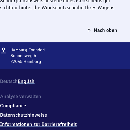
Sonderparkausweis anstelle eines Parkscheins gut
sichtbar hinter die Windschutzscheibe Ihres Wagens.
Nach oben
Adresse
Hamburg-
Tonndorf
Hamburg
Tonndorf
Sonnenweg 6
22045
Hamburg
Hamburg-
Tonndorf,
Sonnenweg
Deutsch
English
6,
2
2
Analyse verwalten
0
Compliance
4
5
Datenschutzhinweise
Hamburg
Informationen zur Barrierefreiheit